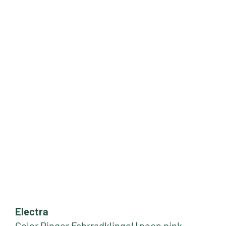
Electra
Color Ringer Fahrradklingel | neon pink