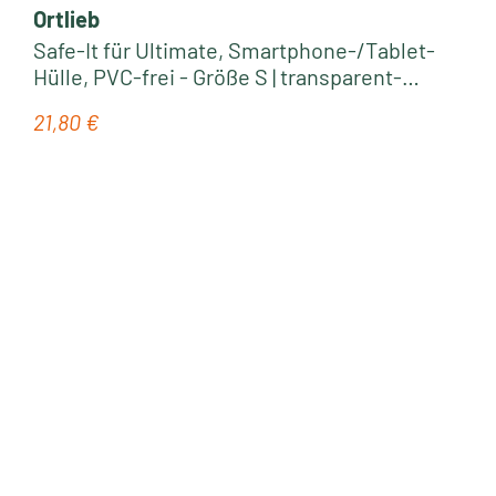
Ortlieb
Safe-It für Ultimate, Smartphone-/Tablet-
Hülle, PVC-frei - Größe S | transparent-
schwarz
21,80 €
Regulärer Preis: