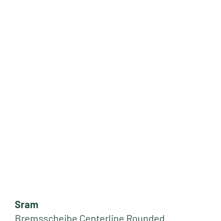
Sram
Bremsscheibe Centerline Rounded