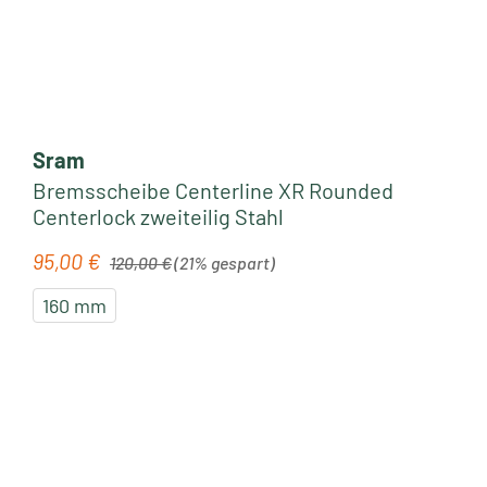
Sram
Bremsscheibe Centerline XR Rounded
Centerlock zweiteilig Stahl
Regulärer Preis:
95,00 €
Verkaufspreis:
120,00 €
(21% gespart)
160 mm