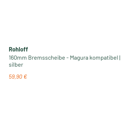
Rohloff
160mm Bremsscheibe - Magura kompatibel |
silber
59,90 €
Regulärer Preis: