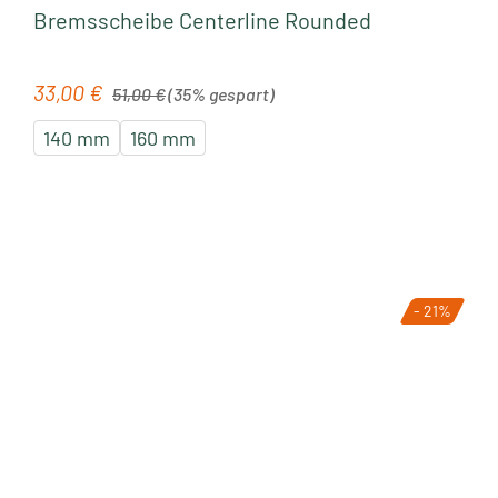
Bremsscheibe Centerline Rounded
Regulärer Preis:
33,00 €
Verkaufspreis:
51,00 €
(35% gespart)
140 mm
160 mm
- 21%