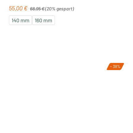
Regulärer Preis:
55,00 €
Verkaufspreis:
68,95 €
(20% gespart)
140 mm
160 mm
- 38%