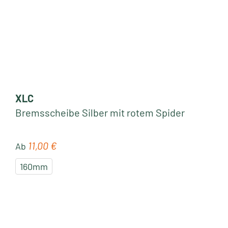
XLC
Bremsscheibe Silber mit rotem Spider
11,00 €
Regulärer Preis:
Ab
160mm