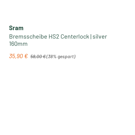
Sram
Bremsscheibe HS2 Centerlock | silver
160mm
Regulärer Preis:
35,90 €
Verkaufspreis:
58,00 €
(38% gespart)