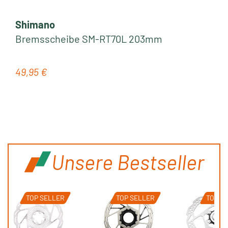
Shimano
Bremsscheibe SM-RT70L 203mm
49,95 €
Regulärer Preis:
Unsere Bestseller
TOP SELLER
TOP SELLER
TOP S