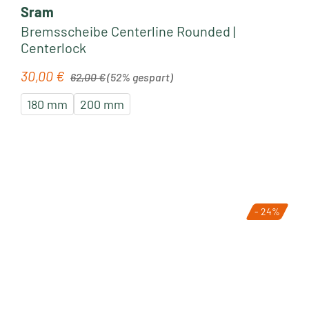
Sram
Bremsscheibe Centerline Rounded |
Centerlock
Regulärer Preis:
30,00 €
Verkaufspreis:
62,00 €
(52% gespart)
180 mm
200 mm
- 24%