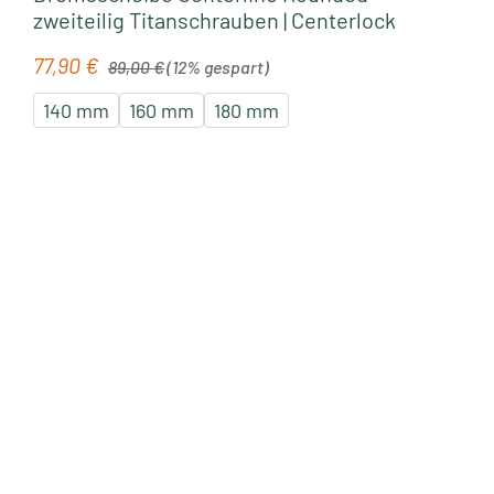
zweiteilig Titanschrauben | Centerlock
Regulärer Preis:
77,90 €
Verkaufspreis:
89,00 €
(12% gespart)
140 mm
160 mm
180 mm