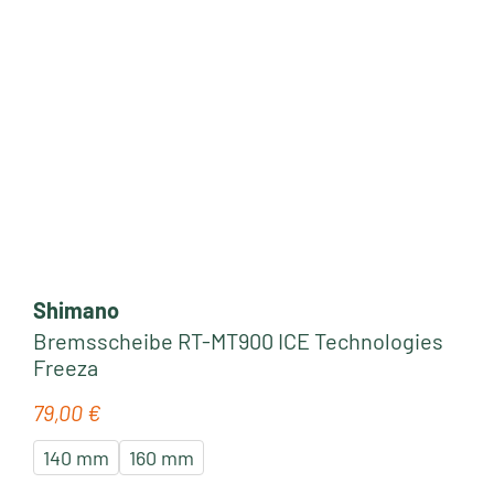
Shimano
Bremsscheibe RT-MT900 ICE Technologies
Freeza
79,00 €
Regulärer Preis:
140 mm
160 mm