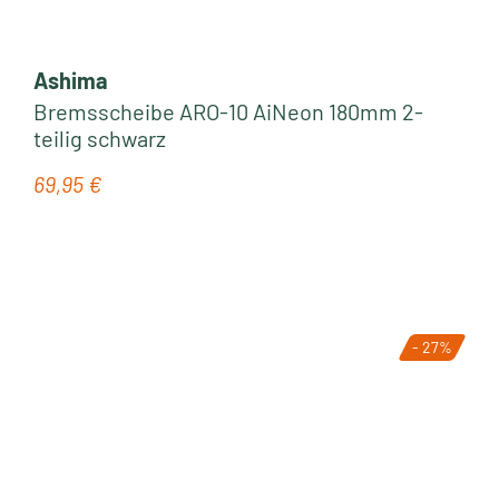
Ashima
Bremsscheibe ARO-10 AiNeon 180mm 2-
teilig schwarz
69,95 €
Regulärer Preis:
- 27%