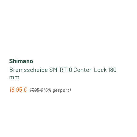
Shimano
Bremsscheibe SM-RT10 Center-Lock 180
mm
Regulärer Preis:
16,95 €
Verkaufspreis:
17,95 €
(6% gespart)