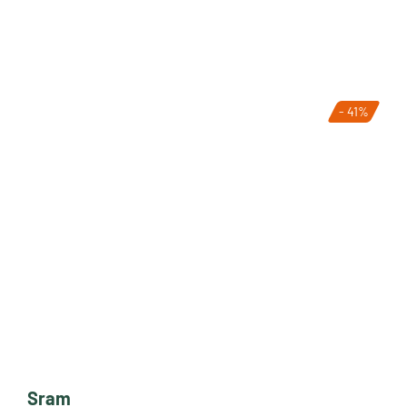
- 41%
Sram