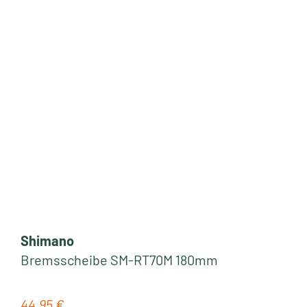
Shimano
Bremsscheibe SM-RT70M 180mm
44,95 €
Regulärer Preis: