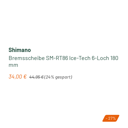
Shimano
Bremsscheibe SM-RT86 Ice-Tech 6-Loch 180
mm
Regulärer Preis:
34,00 €
Verkaufspreis:
44,95 €
(24% gespart)
- 27%