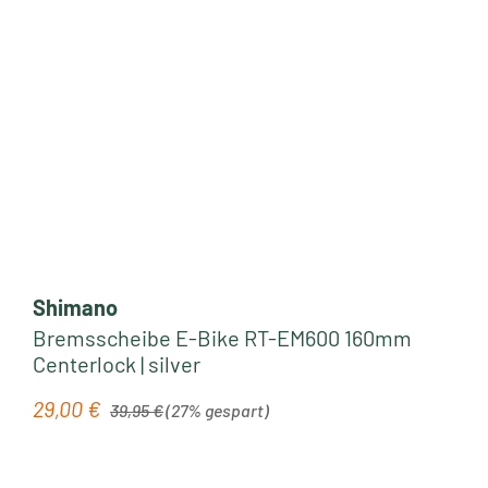
Shimano
Bremsscheibe E-Bike RT-EM600 160mm
Centerlock | silver
Regulärer Preis:
29,00 €
Verkaufspreis:
39,95 €
(27% gespart)