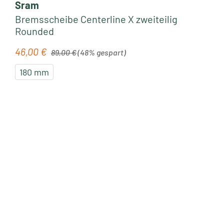
Sram
Bremsscheibe Centerline X zweiteilig
Rounded
Regulärer Preis:
46,00 €
Verkaufspreis:
89,00 €
(48% gespart)
180 mm