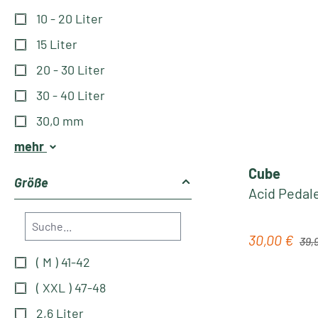
10 - 20 Liter
15 Liter
20 - 30 Liter
30 - 40 Liter
30,0 mm
mehr
Cube
Größe
Acid Pedale
Regul
30,00 €
Verkaufspre
39,
( M ) 41-42
( XXL ) 47-48
2,6 Liter