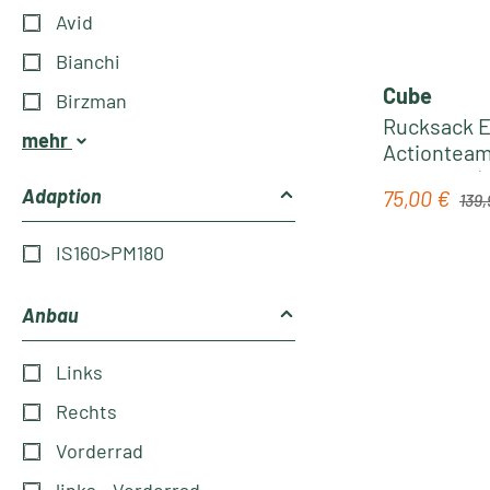
Avid
Bianchi
Cube
Birzman
Rucksack E
mehr
Actionteam 
Rucksack |
Regul
Adaption
75,00 €
Verkaufspre
139,
IS160>PM180
Anbau
Links
Rechts
Vorderrad
links - Vorderrad