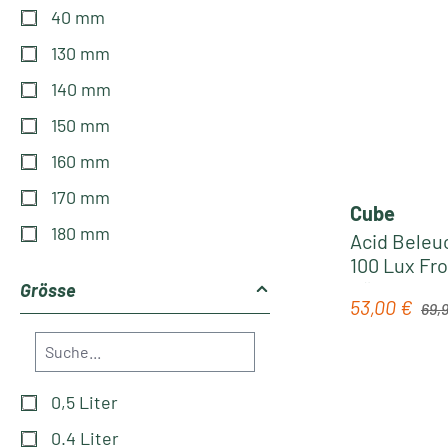
40 mm
130 mm
140 mm
150 mm
160 mm
170 mm
Cube
180 mm
Acid Beleu
100 Lux Fro
Rücklicht P
Grösse
Regul
53,00 €
Verkaufspre
69,
0,5 Liter
0.4 Liter