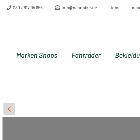
m Hauptinhalt springen
Zur Suche springen
Zur Hauptnavigation springen
030 / 617 95 856
info@nanobike.de
Jobs
nan
Marken Shops
Fahrräder
Bekleid