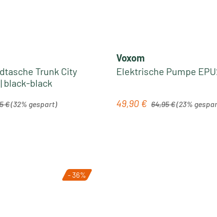
Voxom
dtasche Trunk City
Elektrische Pumpe EPU2
 | black-black
rer Preis:
Regulärer Preis:
49,90 €
is:
Verkaufspreis:
95 €
(32% gespart)
64,95 €
(23% gespar
- 36%