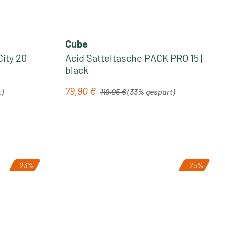
Cube
ity 20
Acid Satteltasche PACK PRO 15 |
black
Regulärer Preis:
79,90 €
Verkaufspreis:
)
119,95 €
(33% gespart)
- 23%
- 25%