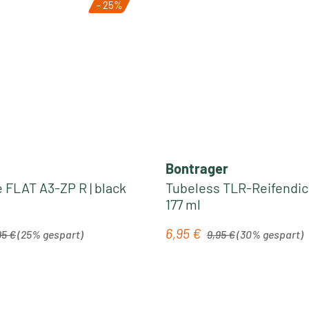
- 25%
Bontrager
 FLAT A3-ZP R | black
Tubeless TLR-Reifendich
177 ml
ärer Preis:
Regulärer Preis:
6,95 €
is:
Verkaufspreis:
95 €
(25% gespart)
9,95 €
(30% gespart)