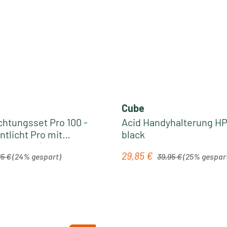
Cube
chtungsset Pro 100 -
Acid Handyhalterung HP
ntlicht Pro mit
black
ro StVZO | black
ärer Preis:
Regulärer Preis:
29,85 €
is:
Verkaufspreis:
95 €
(24% gespart)
39,95 €
(25% gespar