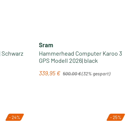
Sram
| Schwarz
Hammerhead Computer Karoo 3
GPS Modell 2026| black
Regulärer Preis:
339,95 €
Verkaufspreis:
500,00 €
(32% gespart)
- 24%
- 25%