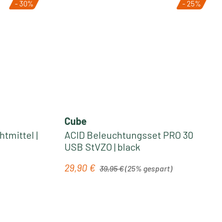
- 30%
- 25%
Cube
tmittel |
ACID Beleuchtungsset PRO 30
USB StVZO | black
Regulärer Preis:
29,90 €
Verkaufspreis:
39,95 €
(25% gespart)