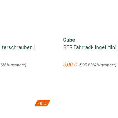
Cube
lterschrauben |
RFR Fahrradklingel Mini 
r Preis:
Regulärer Preis:
3,00 €
is:
Verkaufspreis:
€
(36% gespart)
3,95 €
(24% gespart)
- 61%