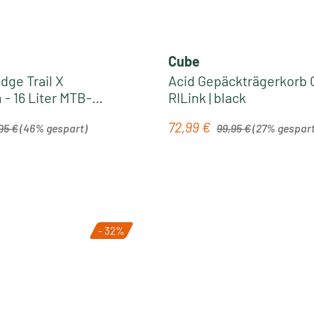
Cube
dge Trail X
Acid Gepäckträgerkorb C
- 16 Liter MTB-
RILink | black
 actionteam
ärer Preis:
Regulärer Preis:
72,99 €
is:
Verkaufspreis:
95 €
(46% gespart)
99,95 €
(27% gespart
Fahrradzubehör
- 32%