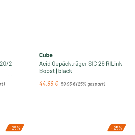
Cube
 20/2
Acid Gepäckträger SIC 29 RILink
Boost | black
ar) |
Regulärer Preis:
44,99 €
Verkaufspreis:
rt)
59,95 €
(25% gespart)
- 25%
- 25%