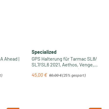
Tipp
Specialized
A Ahead |
GPS Halterung für Tarmac SL8/
SL7/SL6 2021, Aethos, Venge,
Roubaix Mj 2019/2020 | black
Regulärer Preis:
45,00 €
Verkaufspreis:
t)
60,00 €
(25% gespart)