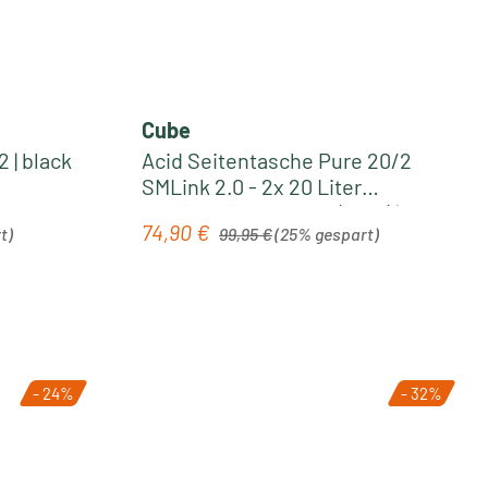
Cube
 | black
Acid Seitentasche Pure 20/2
SMLink 2.0 - 2x 20 Liter
Gepäckträgertasche (Paar) | black
Regulärer Preis:
74,90 €
Verkaufspreis:
t)
99,95 €
(25% gespart)
- 24%
- 32%