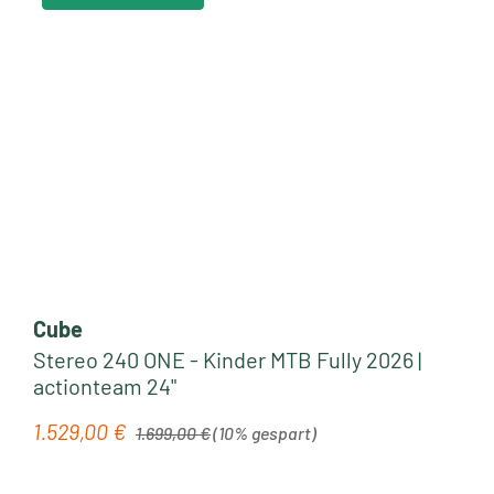
Cube
Stereo 240 ONE - Kinder MTB Fully 2026 |
actionteam 24"
Regulärer Preis:
1.529,00 €
Verkaufspreis:
1.699,00 €
(10% gespart)