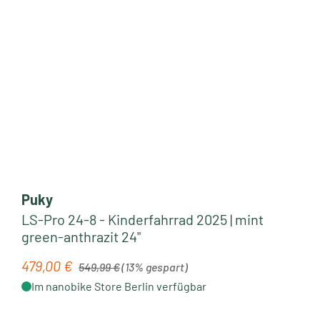
Puky
LS-Pro 24-8 - Kinderfahrrad 2025 | mint
green-anthrazit 24"
Regulärer Preis:
479,00 €
Verkaufspreis:
549,99 €
(13% gespart)
Im nanobike Store Berlin verfügbar