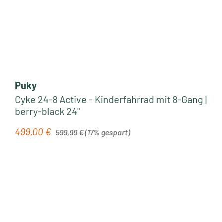
Puky
Cyke 24-8 Active - Kinderfahrrad mit 8-Gang |
berry-black 24"
Regulärer Preis:
499,00 €
Verkaufspreis:
599,99 €
(17% gespart)