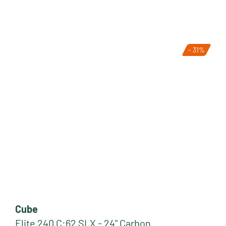
- 31%
Tipp
Cube
Elite 240 C:62 SLX - 24" Carbon