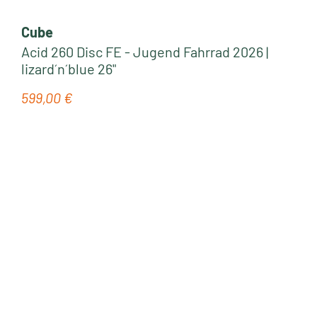
Cube
Acid 260 Disc FE - Jugend Fahrrad 2026 |
lizard´n´blue 26"
599,00 €
Regulärer Preis: