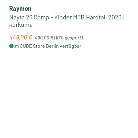
Raymon
Nayta 26 Comp - Kinder MTB Hardtail 2026 |
kurkuma
Regulärer Preis:
449,00 €
Verkaufspreis:
499,00 €
(10% gespart)
Im CUBE Store Berlin verfügbar
Neu