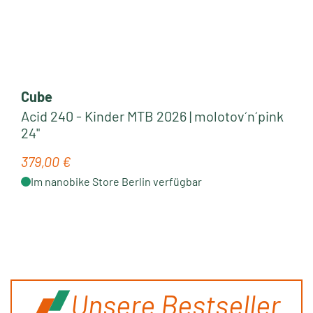
Cube
Acid 240 - Kinder MTB 2026 | molotov´n´pink
24"
379,00 €
Regulärer Preis:
Im nanobike Store Berlin verfügbar
Unsere Bestseller