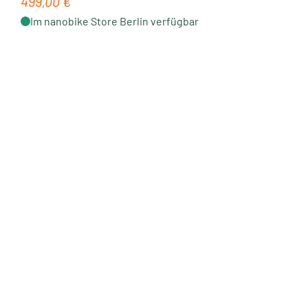
499,00 €
Regulärer Preis:
Im nanobike Store Berlin verfügbar
Neu