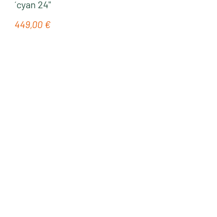
´cyan 24"
449,00 €
Regulärer Preis:
Neu