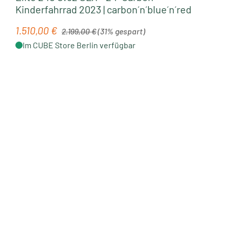
Kinderfahrrad 2023 | carbon´n´blue´n´red
Regulärer Preis:
1.510,00 €
Verkaufspreis:
2.199,00 €
(31% gespart)
Im CUBE Store Berlin verfügbar