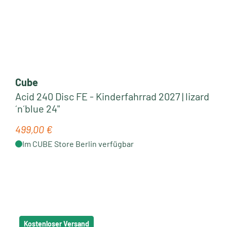
Cube
Acid 240 Disc FE - Kinderfahrrad 2027 | lizard
´n´blue 24"
499,00 €
Regulärer Preis:
Im CUBE Store Berlin verfügbar
Neu
Kostenloser Versand