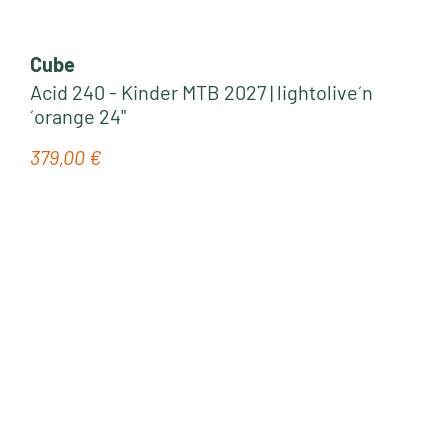
Cube
Acid 240 - Kinder MTB 2027 | lightolive´n
´orange 24"
379,00 €
Regulärer Preis: