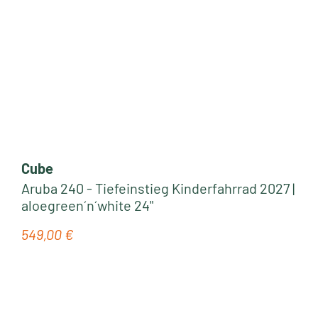
Cube
Aruba 240 - Tiefeinstieg Kinderfahrrad 2027 |
aloegreen´n´white 24"
549,00 €
Regulärer Preis: