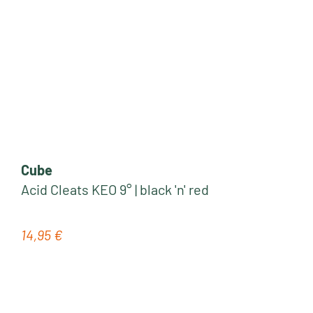
Cube
Acid Cleats KEO 9° | black 'n' red
14,95 €
Regulärer Preis: