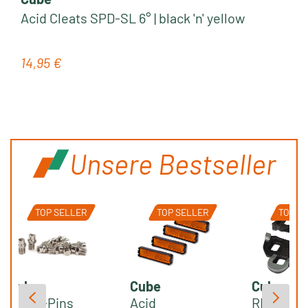
Acid Cleats SPD-SL 6° | black 'n' yellow
14,95 €
Regulärer Preis:
Unsere Bestseller
TOP SELLER
TOP SELLER
TOP S
Cube
Cube
Cube
Pedal-Pins
Acid
RFR Clea