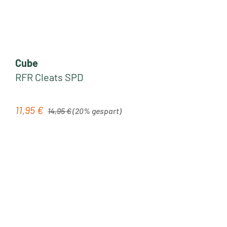
Cube
RFR Cleats SPD
Regulärer Preis:
11,95 €
Verkaufspreis:
14,95 €
(20% gespart)