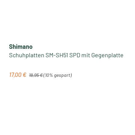
Shimano
Schuhplatten SM-SH51 SPD mit Gegenplatte
Regulärer Preis:
17,00 €
Verkaufspreis:
18,95 €
(10% gespart)