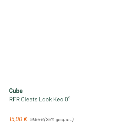
Cube
RFR Cleats Look Keo 0°
Regulärer Preis:
15,00 €
Verkaufspreis:
19,95 €
(25% gespart)