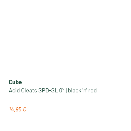
Cube
Acid Cleats SPD-SL 0° | black 'n' red
14,95 €
Regulärer Preis: