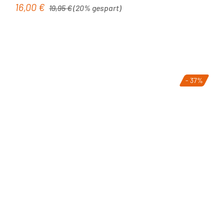
Regulärer Preis:
16,00 €
Verkaufspreis:
19,95 €
(20% gespart)
- 37%