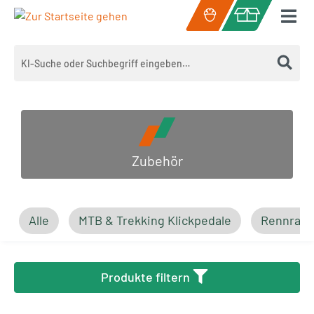
Zum Hauptinhalt springen
Warenkorb enth
Zubehör
Alle
MTB & Trekking Klickpedale
Rennrad 
Produkte filtern