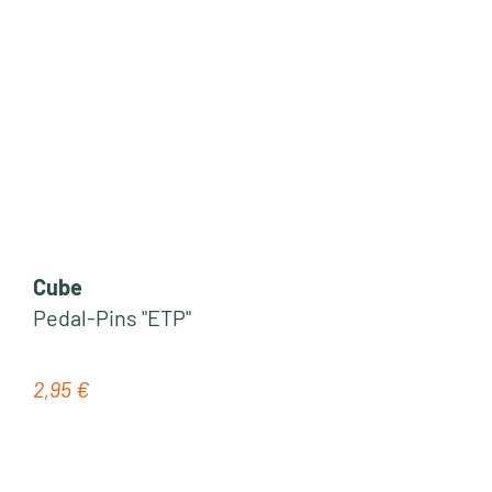
Cube
Pedal-Pins "ETP"
2,95 €
Regulärer Preis: