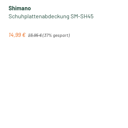
Shimano
Schuhplattenabdeckung SM-SH45
Regulärer Preis:
14,99 €
Verkaufspreis:
23,95 €
(37% gespart)