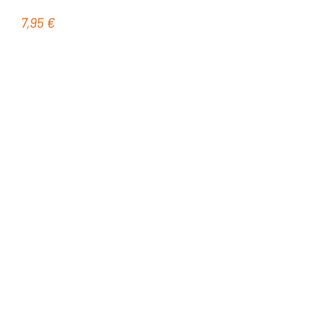
7,95 €
Regulärer Preis: