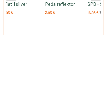
"Flat" | silver
Pedalreflektor
SPD - SL 
Set
2,95 €
3,95 €
16,95 €
(
15%
g
Regulärer Preis:
Regulärer Preis:
Regulärer 