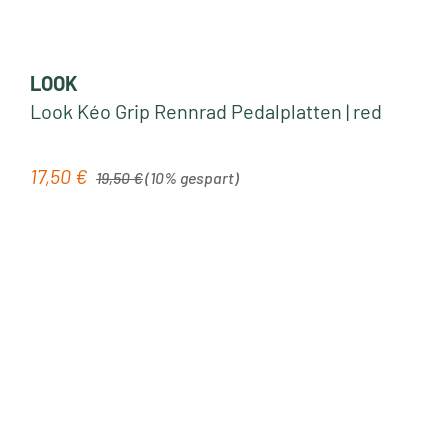
LOOK
Look Kéo Grip Rennrad Pedalplatten | red
Regulärer Preis:
17,50 €
Verkaufspreis:
19,50 €
(10% gespart)