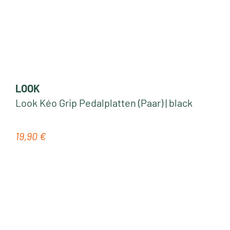
LOOK
Look Kéo Grip Pedalplatten (Paar) | black
19,90 €
Regulärer Preis: