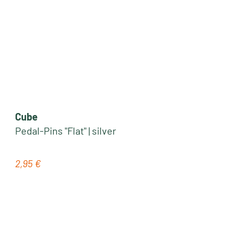
Cube
Pedal-Pins "Flat" | silver
2,95 €
Regulärer Preis: