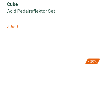
Cube
Acid Pedalreflektor Set
3,95 €
Regulärer Preis:
- 20%