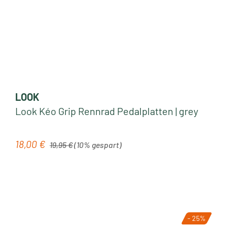
LOOK
Look Kéo Grip Rennrad Pedalplatten | grey
Regulärer Preis:
18,00 €
Verkaufspreis:
19,95 €
(10% gespart)
- 25%