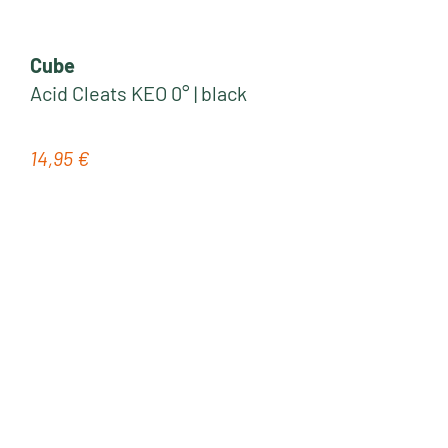
Cube
Acid Cleats KEO 0° | black
14,95 €
Regulärer Preis: