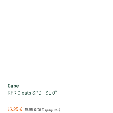
Cube
RFR Cleats SPD - SL 0°
Regulärer Preis:
16,95 €
Verkaufspreis:
19,95 €
(15% gespart)