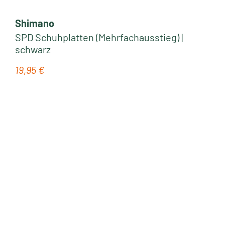
Shimano
SPD Schuhplatten (Mehrfachausstieg) |
schwarz
19,95 €
Regulärer Preis: