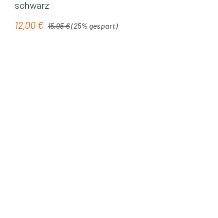
schwarz
Regulärer Preis:
12,00 €
Verkaufspreis:
15,95 €
(25% gespart)