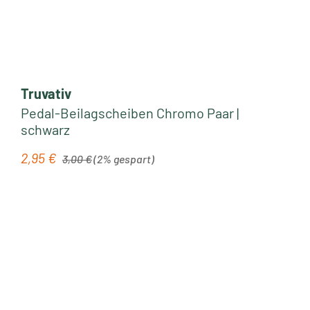
Truvativ
Pedal-Beilagscheiben Chromo Paar |
schwarz
Regulärer Preis:
2,95 €
Verkaufspreis:
3,00 €
(2% gespart)