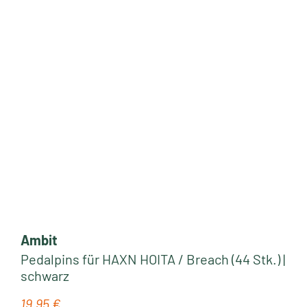
Ambit
Pedalpins für HAXN HOITA / Breach (44 Stk.) |
schwarz
19,95 €
Regulärer Preis: