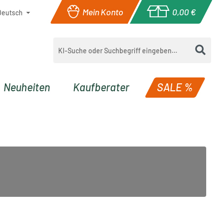
Mein Konto
0,00 €
Deutsch
Warenkorb enthä
Neuheiten
Kaufberater
SALE %