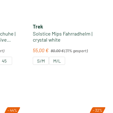
Trek
chuhe |
Solstice Mips Fahrradhelm |
tive
crystal white
Regulärer Preis:
55,00 €
Verkaufspreis:
rt)
80,00 €
(31% gespart)
45
S/M
M/L
- 44%
- 32%