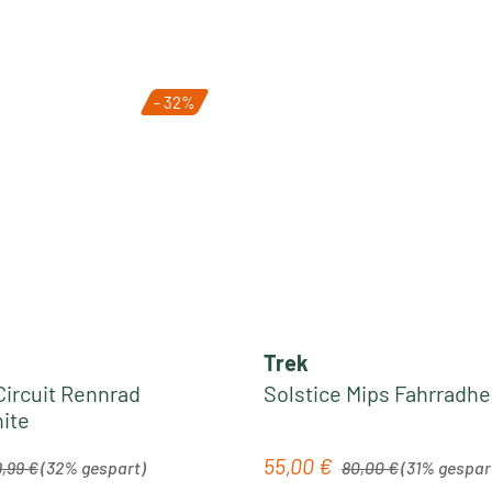
- 32%
Trek
Circuit Rennrad
Solstice Mips Fahrradhel
hite
lärer Preis:
Regulärer Preis:
55,00 €
is:
Verkaufspreis:
9,99 €
(32% gespart)
80,00 €
(31% gespar