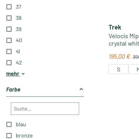
37
38
Trek
39
Velocis Mi
40
crystal whi
41
Regu
195,00 €
Verkaufspre
30
42
S
mehr
Farbe
blau
bronze