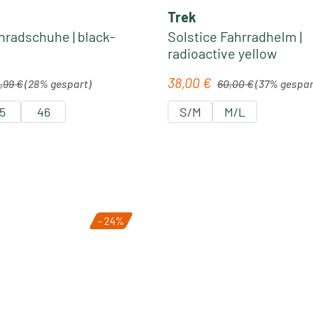
Trek
nradschuhe | black-
Solstice Fahrradhelm |
radioactive yellow
lärer Preis:
Regulärer Preis:
38,00 €
is:
Verkaufspreis:
,99 €
(28% gespart)
60,00 €
(37% gespar
5
46
S/M
M/L
- 24%