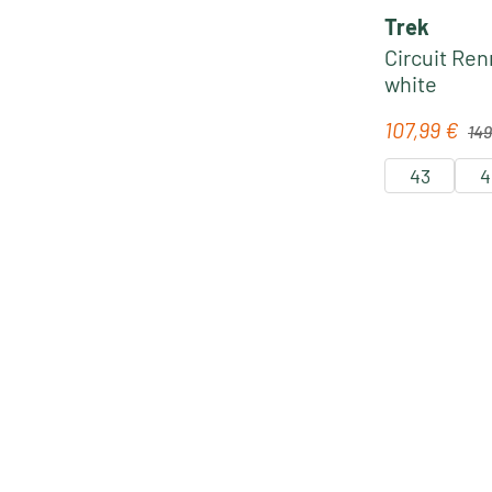
Trek
Circuit Ren
white
Regu
107,99 €
Verkaufspre
149
43
4