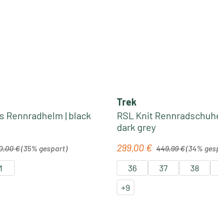
Trek
s Rennradhelm | black
RSL Knit Rennradschuhe 
dark grey
lärer Preis:
Regulärer Preis:
299,00 €
is:
Verkaufspreis:
0,00 €
(35% gespart)
449,99 €
(34% ges
M
36
37
38
+
9