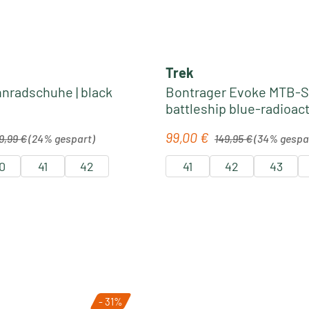
Trek
nnradschuhe | black
Bontrager Evoke MTB-S
battleship blue-radioac
orange
lärer Preis:
Regulärer Preis:
99,00 €
is:
Verkaufspreis:
9,99 €
(24% gespart)
149,95 €
(34% gespa
0
41
42
41
42
43
- 31%