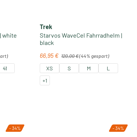
Trek
| white
Starvos WaveCel Fahrradhelm |
black
Regulärer Preis:
66,95 €
Verkaufspreis:
art)
120,00 €
(44% gespart)
41
XS
S
M
L
+
1
- 34%
- 34%