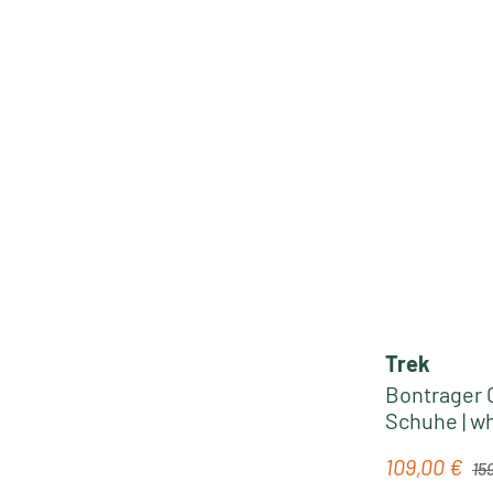
Trek
Bontrager 
Schuhe | w
Regu
109,00 €
Verkaufspre
15