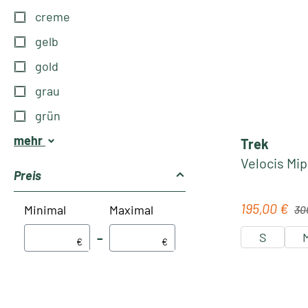
creme
gelb
gold
grau
grün
mehr
Trek
Velocis Mip
Preis
Regu
195,00 €
Verkaufspre
Minimal
Maximal
30
S
–
€
€