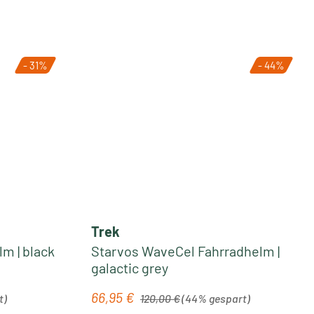
- 31%
- 44%
Trek
m | black
Starvos WaveCel Fahrradhelm |
galactic grey
Regulärer Preis:
66,95 €
Verkaufspreis:
t)
120,00 €
(44% gespart)