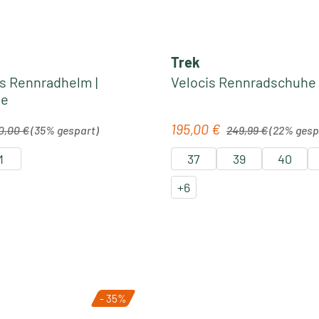
Trek
ps Rennradhelm |
Velocis Rennradschuhe 
te
lärer Preis:
Regulärer Preis:
195,00 €
is:
Verkaufspreis:
0,00 €
(35% gespart)
249,99 €
(22% gesp
M
37
39
40
+
6
- 35%