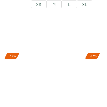
XS
M
L
XL
- 37%
- 37%