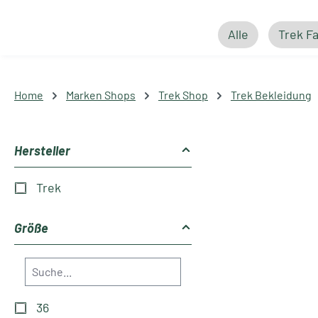
Alle
Trek F
Home
Marken Shops
Trek Shop
Trek Bekleidung
Hersteller
Trek
Größe
36