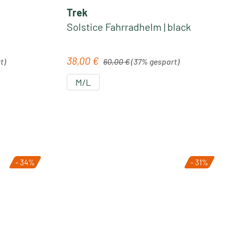
Trek
Solstice Fahrradhelm | black
Regulärer Preis:
38,00 €
Verkaufspreis:
t)
60,00 €
(37% gespart)
M/L
- 34%
- 31%