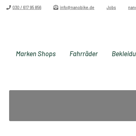
m Hauptinhalt springen
Zur Suche springen
Zur Hauptnavigation springen
030 / 617 95 856
info@nanobike.de
Jobs
nan
Marken Shops
Fahrräder
Bekleid