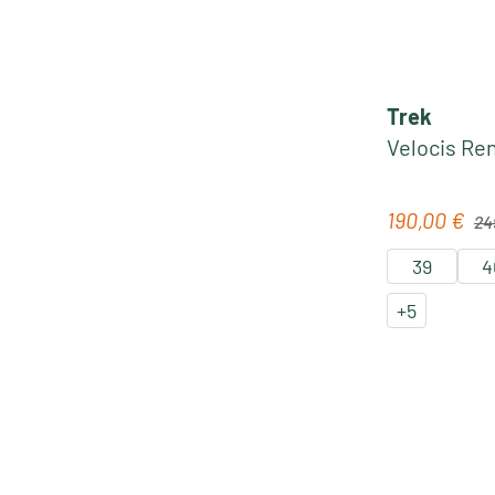
Trek
Velocis Re
Regu
190,00 €
Verkaufspre
24
39
4
+
5