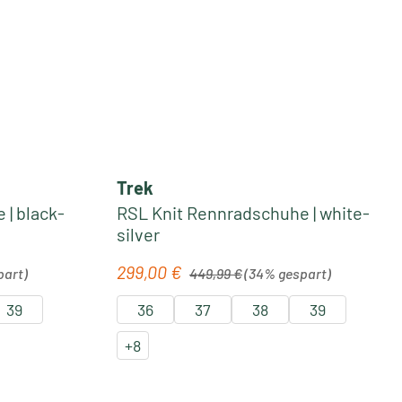
Trek
| black-
RSL Knit Rennradschuhe | white-
silver
Regulärer Preis:
299,00 €
Verkaufspreis:
part)
449,99 €
(34% gespart)
39
36
37
38
39
+
8