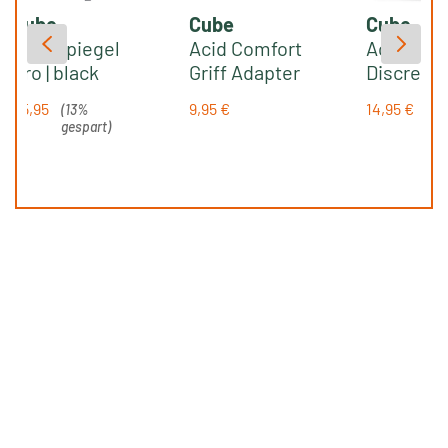
Cube
Cube
Cube
Acid Spiegel
Acid Comfort
Acid Spie
Pro | black
Griff Adapter
Discreet |
für Spiegel
black
25,95
9,95 €
14,95 €
(
13%
PRO | black
Regulärer Preis:
Regulärer 
€
gespart)
Regulärer Preis: