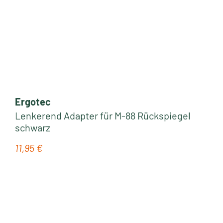
Ergotec
Lenkerend Adapter für M-88 Rückspiegel
schwarz
11,95 €
Regulärer Preis: