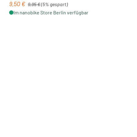
Regulärer Preis:
9,50 €
Verkaufspreis:
9,95 €
(5% gespart)
Im nanobike Store Berlin verfügbar