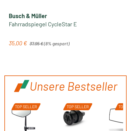
Busch & Müller
Fahrradspiegel CycleStar E
Regulärer Preis:
35,00 €
Verkaufspreis:
37,95 €
(8% gespart)
Unsere Bestseller
TOP SELLER
TOP SELLER
TOP S