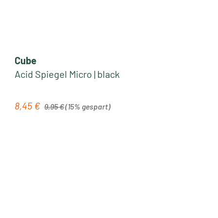
Cube
Acid Spiegel Micro | black
Regulärer Preis:
8,45 €
Verkaufspreis:
9,95 €
(15% gespart)