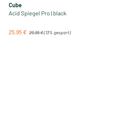
Cube
Acid Spiegel Pro | black
Regulärer Preis:
25,95 €
Verkaufspreis:
29,95 €
(13% gespart)