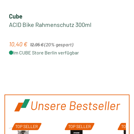
Cube
ACID Bike Rahmenschutz 300ml
Regulärer Preis:
10,40 €
Verkaufspreis:
12,95 €
(20% gespart)
Im CUBE Store Berlin verfügbar
Unsere Bestseller
TOP SELLER
TOP SELLER
TOP S