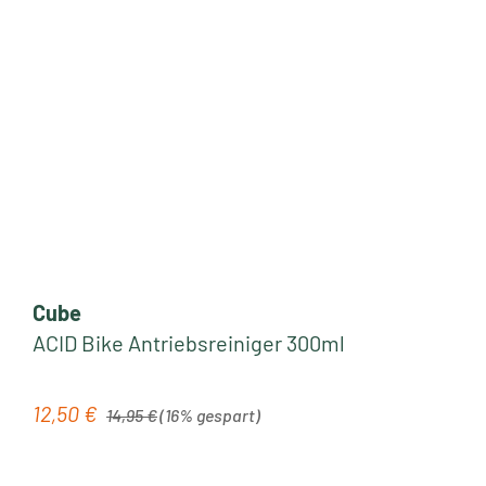
Cube
ACID Bike Antriebsreiniger 300ml
Regulärer Preis:
12,50 €
Verkaufspreis:
14,95 €
(16% gespart)