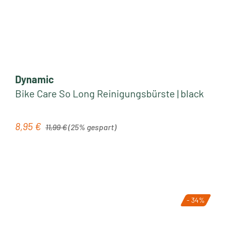
Dynamic
Bike Care So Long Reinigungsbürste | black
Regulärer Preis:
8,95 €
Verkaufspreis:
11,99 €
(25% gespart)
- 34%