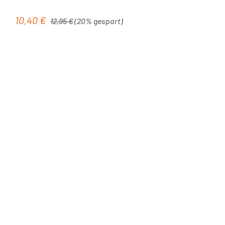
Regulärer Preis:
10,40 €
Verkaufspreis:
12,95 €
(20% gespart)