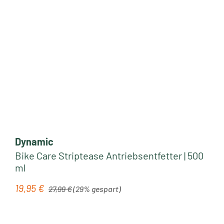
Dynamic
Bike Care Striptease Antriebsentfetter | 500
ml
Regulärer Preis:
19,95 €
Verkaufspreis:
27,99 €
(29% gespart)