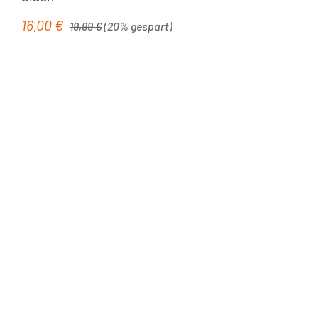
Regulärer Preis:
16,00 €
Verkaufspreis:
19,99 €
(20% gespart)