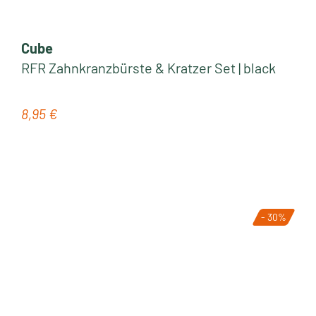
Cube
RFR Zahnkranzbürste & Kratzer Set | black
8,95 €
Regulärer Preis:
- 30%