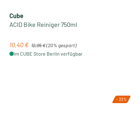
Cube
ACID Bike Reiniger 750ml
Regulärer Preis:
10,40 €
Verkaufspreis:
12,95 €
(20% gespart)
Im CUBE Store Berlin verfügbar
- 33%