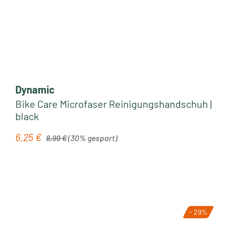
Dynamic
Bike Care Microfaser Reinigungshandschuh |
black
Regulärer Preis:
6,25 €
Verkaufspreis:
8,99 €
(30% gespart)
- 29%