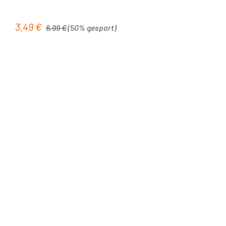
Regulärer Preis:
3,49 €
Verkaufspreis:
6,99 €
(50% gespart)