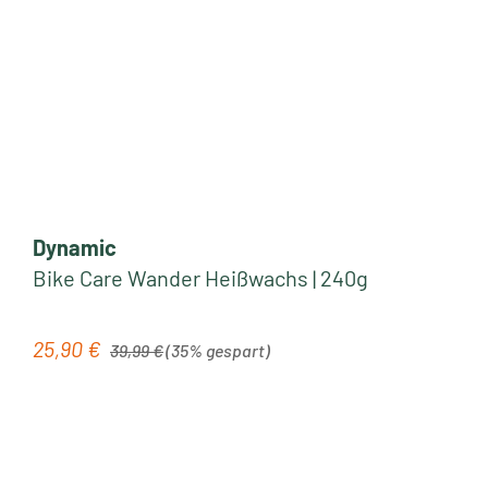
Dynamic
Bike Care Wander Heißwachs | 240g
Regulärer Preis:
25,90 €
Verkaufspreis:
39,99 €
(35% gespart)