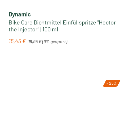
Dynamic
Bike Care Dichtmittel Einfüllspritze "Hector
the Injector" | 100 ml
Regulärer Preis:
15,45 €
Verkaufspreis:
16,95 €
(9% gespart)
- 25%