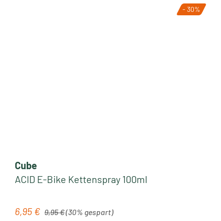
- 30%
Cube
ACID E-Bike Kettenspray 100ml
Regulärer Preis:
6,95 €
Verkaufspreis:
9,95 €
(30% gespart)