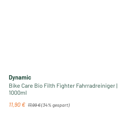
Dynamic
Bike Care Bio Filth Fighter Fahrradreiniger |
1000ml
Regulärer Preis:
11,90 €
Verkaufspreis:
17,99 €
(34% gespart)