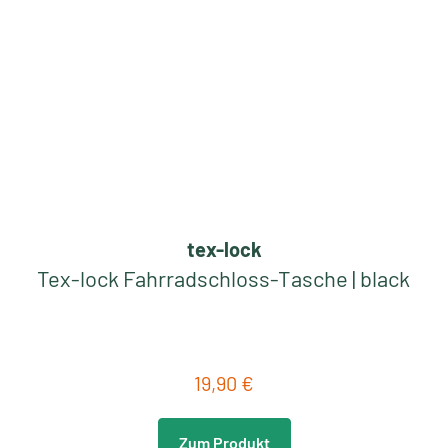
tex-lock
Tex-lock Fahrradschloss-Tasche | black
19,90 €
Regulärer Preis:
Zum Produkt