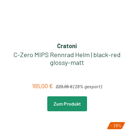
Cratoni
C-Zero MIPS Rennrad Helm | black-red
glossy-matt
Regulärer Preis:
165,00 €
Verkaufspreis:
229,95 €
(28% gespart)
Zum Produkt
- 28%