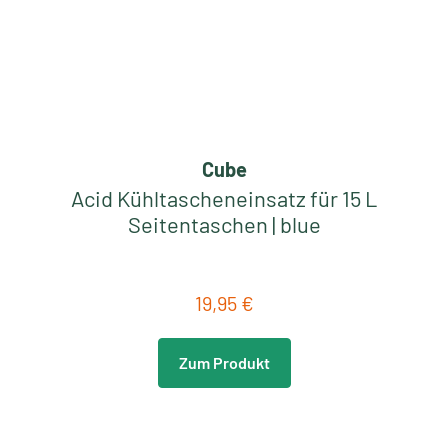
Cube
Acid Kühltascheneinsatz für 15 L
Seitentaschen | blue
19,95 €
Regulärer Preis:
Zum Produkt
Neu