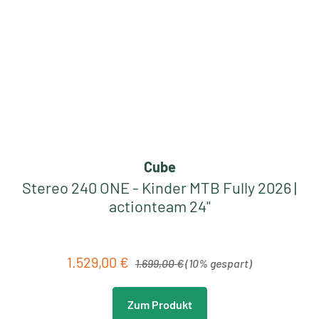
Cube
Stereo 240 ONE - Kinder MTB Fully 2026 |
actionteam 24"
Regulärer Preis:
1.529,00 €
Verkaufspreis:
1.699,00 €
(10% gespart)
Zum Produkt