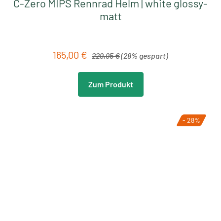
C-Zero MIPS Rennrad Helm | white glossy-
matt
Regulärer Preis:
165,00 €
Verkaufspreis:
229,95 €
(28% gespart)
Zum Produkt
- 28%