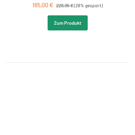
Regulärer Preis:
165,00 €
Verkaufspreis:
229,95 €
(28% gespart)
Zum Produkt
Produktgalerie überspringen
Neu