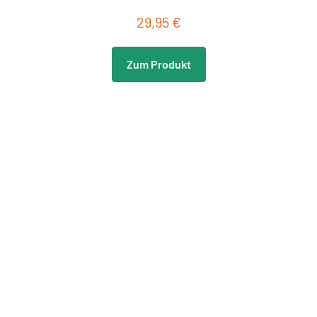
29,95 €
Regulärer Preis:
Zum Produkt
Neu