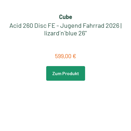
Cube
Acid 260 Disc FE - Jugend Fahrrad 2026 |
lizard´n´blue 26"
599,00 €
Regulärer Preis:
Zum Produkt
Neu