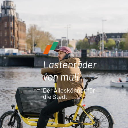
Lastenräder
von muli
Der Alleskönner für
die Stadt