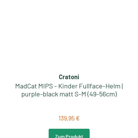
Cratoni
MadCat MIPS - Kinder Fullface-Helm |
purple-black matt S-M (49-56cm)
139,95 €
Regulärer Preis:
Zum Produkt