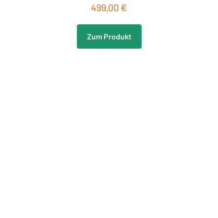
499,00 €
Regulärer Preis:
Zum Produkt
Neu