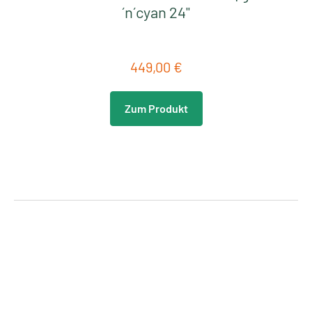
´n´cyan 24"
449,00 €
Regulärer Preis:
Zum Produkt
Produktgalerie überspringen
Neu