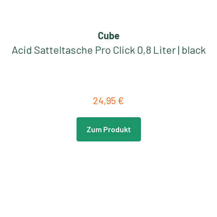
Cube
Acid Satteltasche Pro Click 0,8 Liter | black
24,95 €
Regulärer Preis:
Zum Produkt
Neu