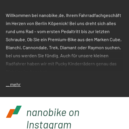
Willkommen bei nanobike.de, Ihrem Fahrradfachgeschäft 
im Herzen von Berlin Köpenick! Bei uns dreht sich alles 
rund ums Rad – vom ersten Pedaltritt bis zur letzten 
Schraube. Ob Sie ein Premium-Bike aus den Marken Cube, 
Bianchi, Cannondale, Trek, Diamant oder Raymon suchen, 
bei uns werden Sie fündig. Auch für unsere kleinen 
Radfahrer haben wir mit Pucky Kinderrädern genau das 
Richtige im Angebot.
... mehr
Unsere Leidenschaft gilt nicht nur dem Verkauf, sondern 
auch dem Service: In unserer Werkstatt kümmern wir uns 
mit Herz und Sachverstand um die Montage und Reparatur 
nanobike on
von Fahrrädern und E-Bikes aller Art. Egal ob Gravel Bike, 
Instagram
Trekking Bike, Cityrad, Rennrad oder Einsteigerfahrrad – 