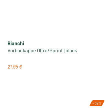
Bianchi
Vorbaukappe Oltre/Sprint | black
21,95 €
Regulärer Preis:
- 32%