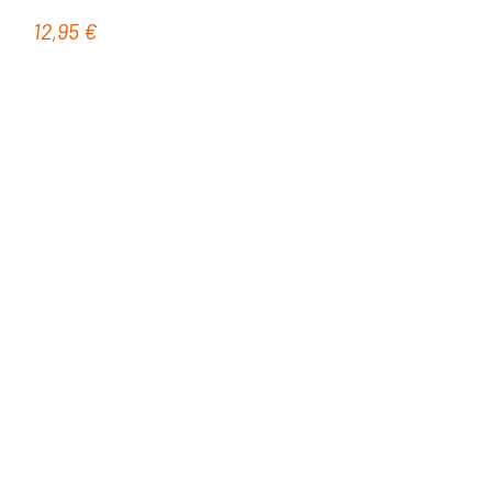
12,95 €
Regulärer Preis: