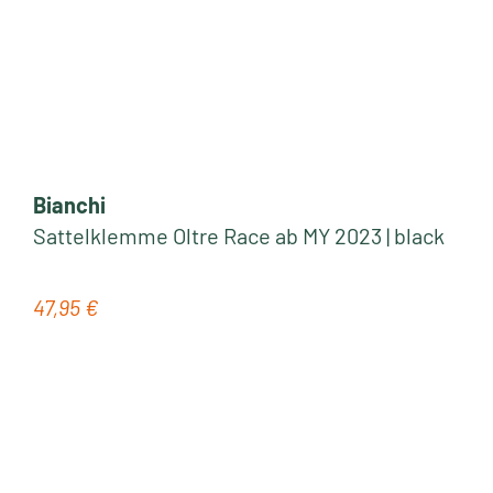
Bianchi
Sattelklemme Oltre Race ab MY 2023 | black
47,95 €
Regulärer Preis: