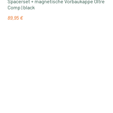
Spacerset + magnetische Vorbaukappe Oltre
Comp | black
89,95 €
Regulärer Preis: