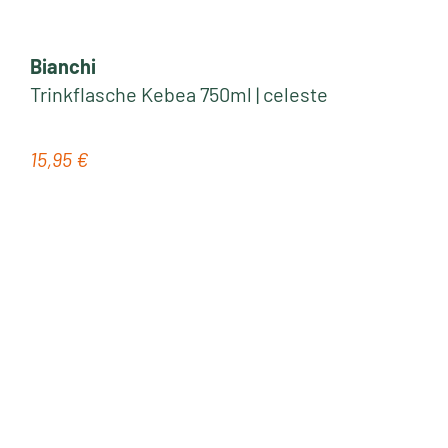
Bianchi
Trinkflasche Kebea 750ml | celeste
15,95 €
Regulärer Preis: