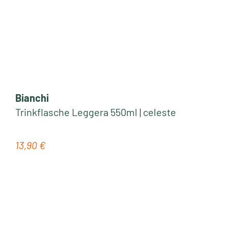
Bianchi
Trinkflasche Leggera 550ml | celeste
13,90 €
Regulärer Preis: