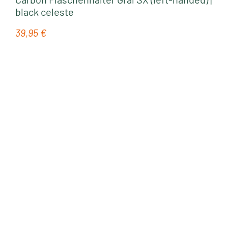
black celeste
39,95 €
Regulärer Preis: