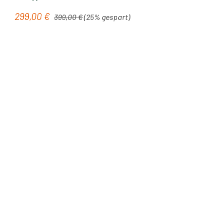
Regulärer Preis:
299,00 €
Verkaufspreis:
399,00 €
(25% gespart)