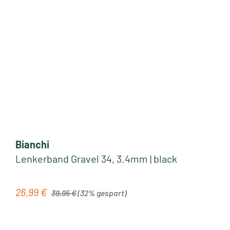
Bianchi
Lenkerband Gravel 34, 3.4mm | black
Regulärer Preis:
26,99 €
Verkaufspreis:
39,95 €
(32% gespart)