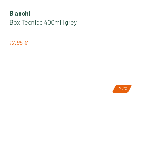
Bianchi
Box Tecnico 400ml | grey
12,95 €
Regulärer Preis:
- 22%
Tipp