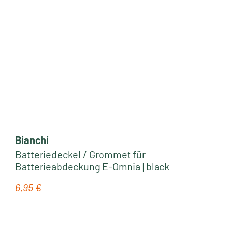
Bianchi
Batteriedeckel / Grommet für
Batterieabdeckung E-Omnia | black
6,95 €
Regulärer Preis: