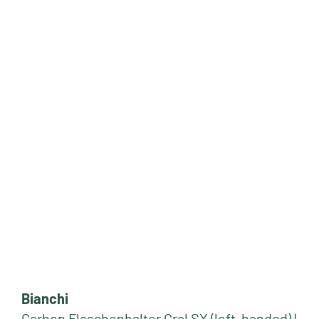
Bianchi
Carbon Flaschenhalter Gral SX (left-handed) |