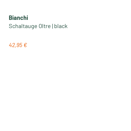
Bianchi
Schaltauge Oltre | black
42,95 €
Regulärer Preis: