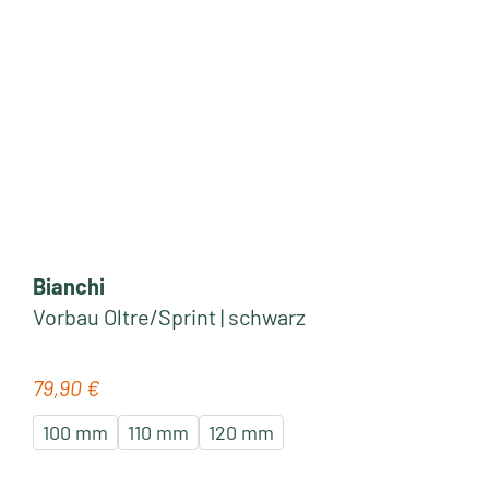
Bianchi
Vorbau Oltre/Sprint | schwarz
79,90 €
Regulärer Preis:
100 mm
110 mm
120 mm