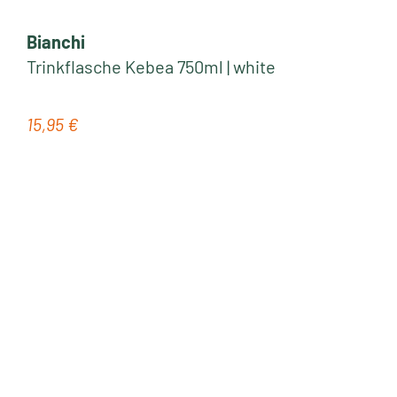
Bianchi
Trinkflasche Kebea 750ml | white
15,95 €
Regulärer Preis: