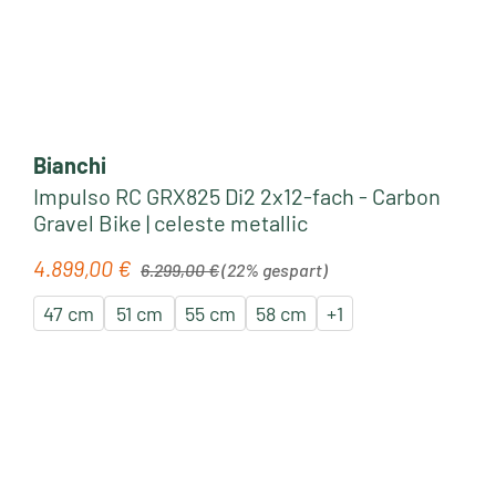
Bianchi
Impulso RC GRX825 Di2 2x12-fach - Carbon
Gravel Bike | celeste metallic
Regulärer Preis:
4.899,00 €
Verkaufspreis:
6.299,00 €
(22% gespart)
47 cm
51 cm
55 cm
58 cm
+
1