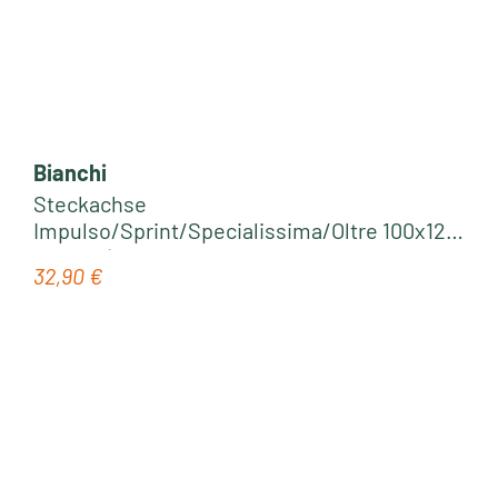
Bianchi
Steckachse
Impulso/Sprint/Specialissima/Oltre 100x12
120mm | black
32,90 €
Regulärer Preis: