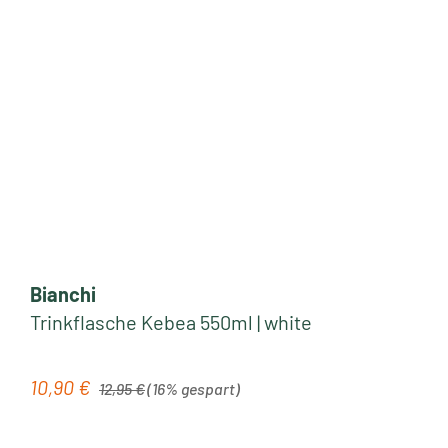
Bianchi
Trinkflasche Kebea 550ml | white
Regulärer Preis:
10,90 €
Verkaufspreis:
12,95 €
(16% gespart)