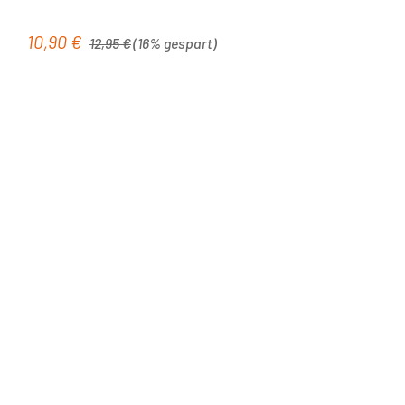
Regulärer Preis:
10,90 €
Verkaufspreis:
12,95 €
(16% gespart)