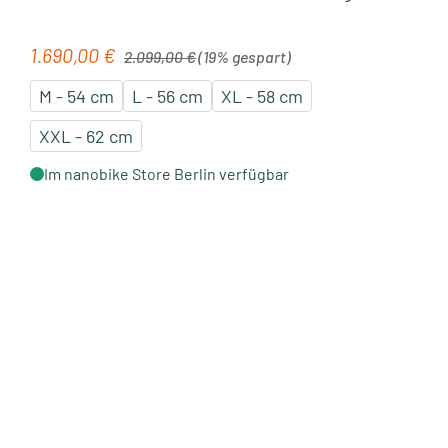
Regulärer Preis:
1.690,00 €
Verkaufspreis:
2.099,00 €
(19% gespart)
M - 54 cm
L - 56 cm
XL - 58 cm
XXL - 62 cm
Im nanobike Store Berlin verfügbar