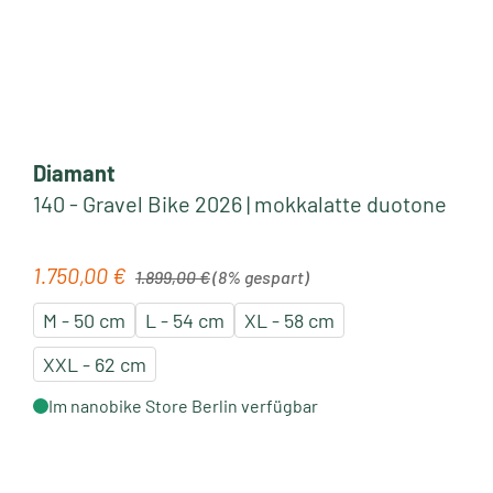
Diamant
140 - Gravel Bike 2026 | mokkalatte duotone
Regulärer Preis:
1.750,00 €
Verkaufspreis:
1.899,00 €
(8% gespart)
M - 50 cm
L - 54 cm
XL - 58 cm
XXL - 62 cm
Im nanobike Store Berlin verfügbar