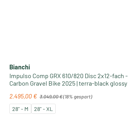
Bianchi
Impulso Comp GRX 610/820 Disc 2x12-fach -
Carbon Gravel Bike 2025 | terra-black glossy
Regulärer Preis:
2.495,00 €
Verkaufspreis:
3.049,00 €
(18% gespart)
28" - M
28" - XL