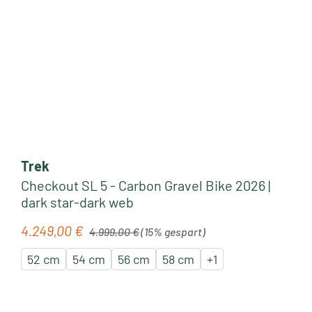
Trek
Checkout SL 5 - Carbon Gravel Bike 2026 |
dark star-dark web
Regulärer Preis:
4.249,00 €
Verkaufspreis:
4.999,00 €
(15% gespart)
52 cm
54 cm
56 cm
58 cm
+
1