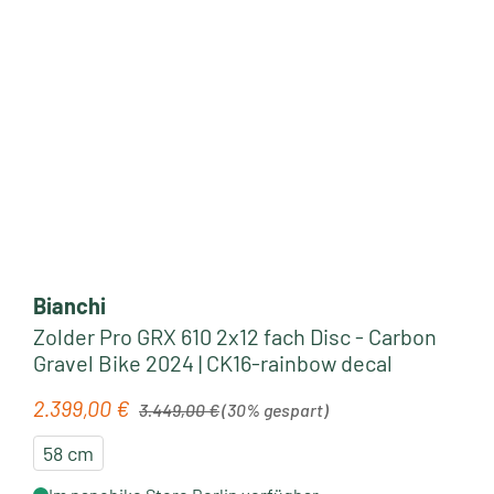
Bianchi
Zolder Pro GRX 610 2x12 fach Disc - Carbon
Gravel Bike 2024 | CK16-rainbow decal
Regulärer Preis:
2.399,00 €
Verkaufspreis:
3.449,00 €
(30% gespart)
58 cm