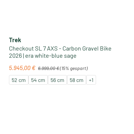
Trek
Checkout SL 7 AXS - Carbon Gravel Bike
2026 | era white-blue sage
Regulärer Preis:
5.945,00 €
Verkaufspreis:
6.999,00 €
(15% gespart)
52 cm
54 cm
56 cm
58 cm
+
1