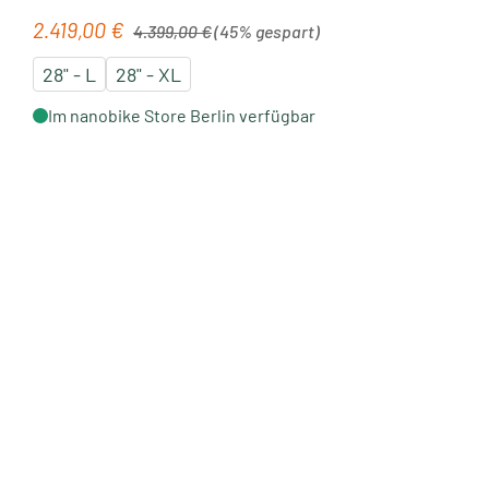
Regulärer Preis:
2.419,00 €
Verkaufspreis:
4.399,00 €
(45% gespart)
28" - L
28" - XL
Im nanobike Store Berlin verfügbar