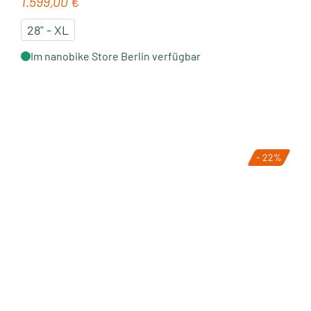
1.599,00 €
Regulärer Preis:
28" - XL
Im nanobike Store Berlin verfügbar
- 22%
Tipp