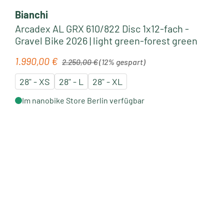
Bianchi
Arcadex AL GRX 610/822 Disc 1x12-fach -
Gravel Bike 2026 | light green-forest green
Regulärer Preis:
1.990,00 €
Verkaufspreis:
2.250,00 €
(12% gespart)
28" - XS
28" - L
28" - XL
Im nanobike Store Berlin verfügbar