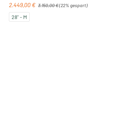
Regulärer Preis:
2.449,00 €
Verkaufspreis:
3.150,00 €
(22% gespart)
28" - M