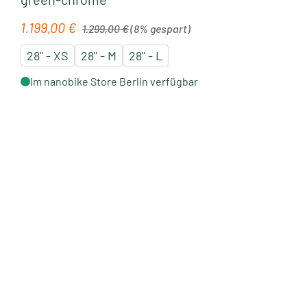
Regulärer Preis:
1.199,00 €
Verkaufspreis:
1.299,00 €
(8% gespart)
28" - XS
28" - M
28" - L
Im nanobike Store Berlin verfügbar