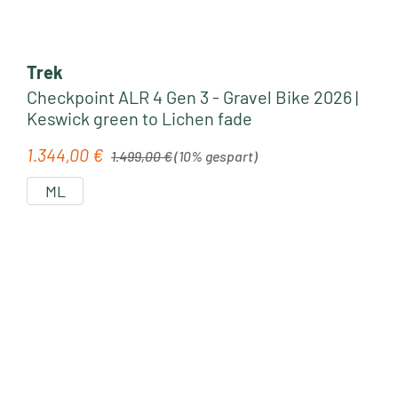
Trek
Checkpoint ALR 4 Gen 3 - Gravel Bike 2026 |
Keswick green to Lichen fade
Regulärer Preis:
1.344,00 €
Verkaufspreis:
1.499,00 €
(10% gespart)
ML