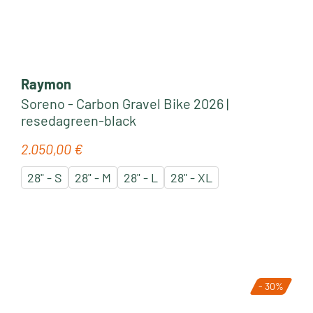
Raymon
Soreno - Carbon Gravel Bike 2026 |
resedagreen-black
2.050,00 €
Regulärer Preis:
28" - S
28" - M
28" - L
28" - XL
- 30%