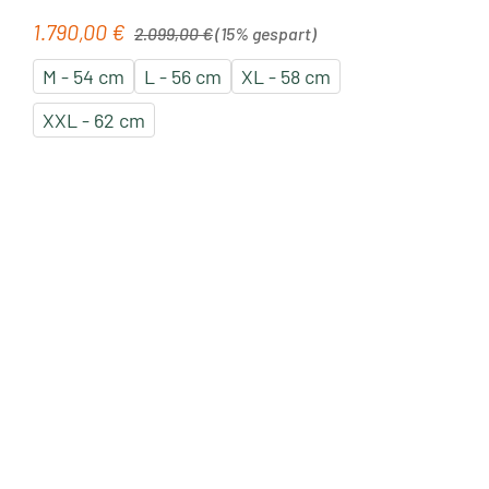
Regulärer Preis:
1.790,00 €
Verkaufspreis:
2.099,00 €
(15% gespart)
M - 54 cm
L - 56 cm
XL - 58 cm
XXL - 62 cm