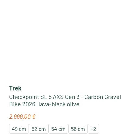
Trek
Checkpoint SL 5 AXS Gen 3 - Carbon Gravel
Bike 2026 | lava-black olive
2.999,00 €
Regulärer Preis:
49 cm
52 cm
54 cm
56 cm
+
2