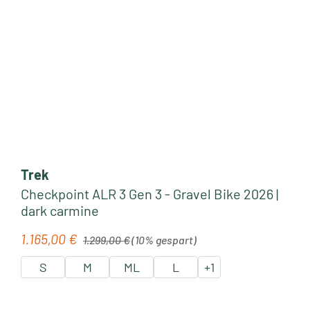
Trek
Checkpoint ALR 3 Gen 3 - Gravel Bike 2026 |
dark carmine
Regulärer Preis:
1.165,00 €
Verkaufspreis:
1.299,00 €
(10% gespart)
S
M
ML
L
+
1