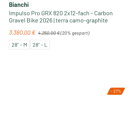
Bianchi
Impulso Pro GRX 820 2x12-fach - Carbon
Gravel Bike 2026 | terra camo-graphite
Regulärer Preis:
3.380,00 €
Verkaufspreis:
4.250,00 €
(20% gespart)
28" - M
28" - L
- 27%