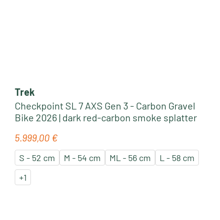
Trek
Checkpoint SL 7 AXS Gen 3 - Carbon Gravel
Bike 2026 | dark red-carbon smoke splatter
5.999,00 €
Regulärer Preis:
S - 52 cm
M - 54 cm
ML - 56 cm
L - 58 cm
+
1