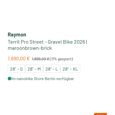
Raymon
Territ Pro Street - Gravel Bike 2026 |
maroonbrown-brick
Regulärer Preis:
1.690,00 €
Verkaufspreis:
1.899,00 €
(11% gespart)
28" - S
28" - M
28" - L
28" - XL
Im nanobike Store Berlin verfügbar