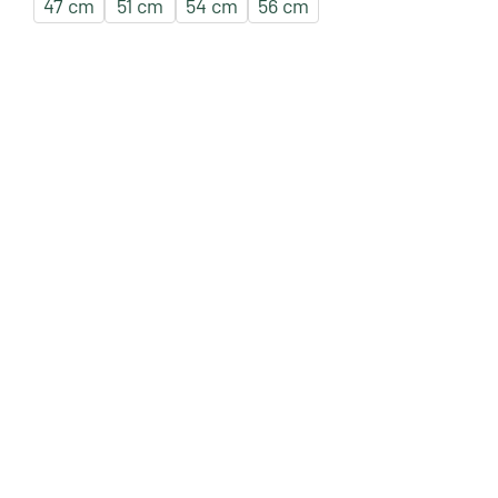
47 cm
51 cm
54 cm
56 cm