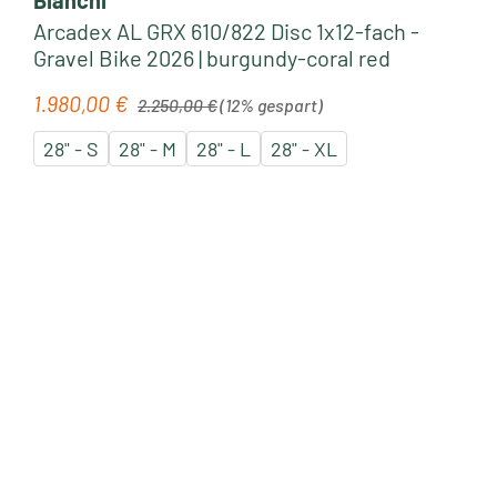
Arcadex AL GRX 610/822 Disc 1x12-fach -
Gravel Bike 2026 | burgundy-coral red
Regulärer Preis:
1.980,00 €
Verkaufspreis:
2.250,00 €
(12% gespart)
28" - S
28" - M
28" - L
28" - XL