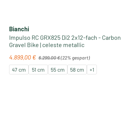
Bianchi
Impulso RC GRX825 Di2 2x12-fach - Carbon
Gravel Bike | celeste metallic
Regulärer Preis:
4.899,00 €
Verkaufspreis:
6.299,00 €
(22% gespart)
47 cm
51 cm
55 cm
58 cm
+
1