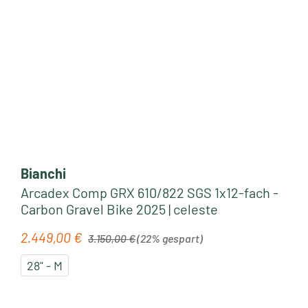
Bianchi
Arcadex Comp GRX 610/822 SGS 1x12-fach -
Carbon Gravel Bike 2025 | celeste
Regulärer Preis:
2.449,00 €
Verkaufspreis:
3.150,00 €
(22% gespart)
28" - M