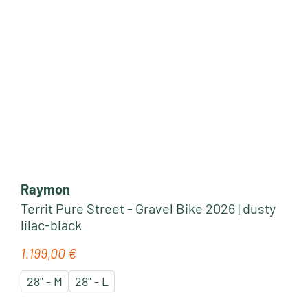
Raymon
Territ Pure Street - Gravel Bike 2026 | dusty
lilac-black
1.199,00 €
Regulärer Preis:
28" - M
28" - L