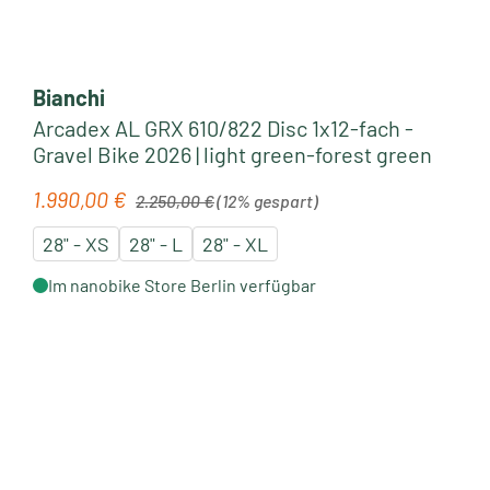
Bianchi
Arcadex AL GRX 610/822 Disc 1x12-fach -
Gravel Bike 2026 | light green-forest green
Regulärer Preis:
1.990,00 €
Verkaufspreis:
2.250,00 €
(12% gespart)
28" - XS
28" - L
28" - XL
Im nanobike Store Berlin verfügbar