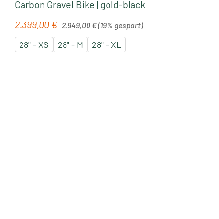
Carbon Gravel Bike | gold-black
Regulärer Preis:
2.399,00 €
Verkaufspreis:
2.949,00 €
(19% gespart)
28" - XS
28" - M
28" - XL