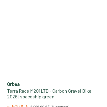
Orbea
Terra Race M20i LTD - Carbon Gravel Bike
2026 | spaceship green
Regulärer Preis:
5.360,00 €
Verkaufspreis:
5.999,00 €
(11% gespart)