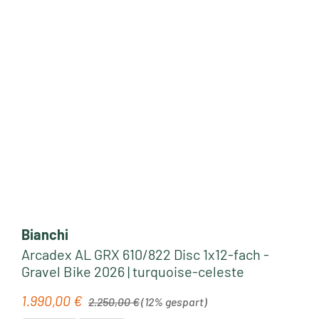
Bianchi
Arcadex AL GRX 610/822 Disc 1x12-fach -
Gravel Bike 2026 | turquoise-celeste
Regulärer Preis:
1.990,00 €
Verkaufspreis:
2.250,00 €
(12% gespart)