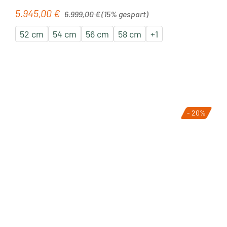
Regulärer Preis:
5.945,00 €
Verkaufspreis:
6.999,00 €
(15% gespart)
52 cm
54 cm
56 cm
58 cm
+
1
- 20%