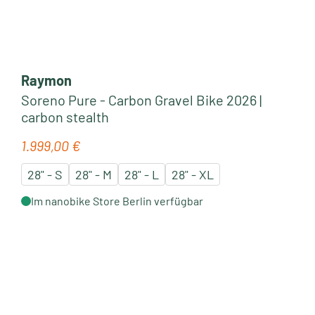
Raymon
Soreno Pure - Carbon Gravel Bike 2026 |
carbon stealth
1.999,00 €
Regulärer Preis:
28" - S
28" - M
28" - L
28" - XL
Im nanobike Store Berlin verfügbar