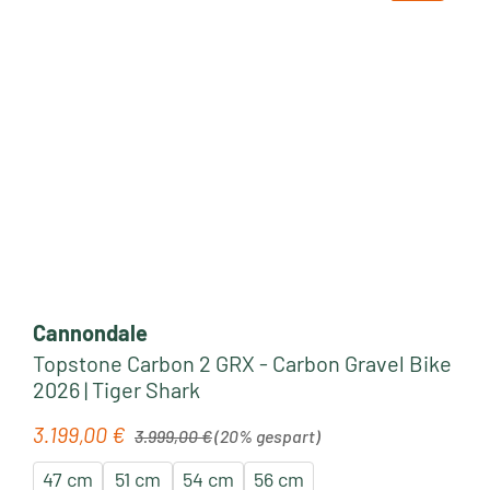
Cannondale
Topstone Carbon 2 GRX - Carbon Gravel Bike
2026 | Tiger Shark
Regulärer Preis:
3.199,00 €
Verkaufspreis:
3.999,00 €
(20% gespart)
47 cm
51 cm
54 cm
56 cm