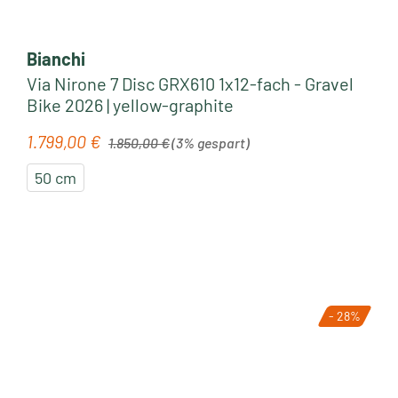
Bianchi
Via Nirone 7 Disc GRX610 1x12-fach - Gravel
Bike 2026 | yellow-graphite
Regulärer Preis:
1.799,00 €
Verkaufspreis:
1.850,00 €
(3% gespart)
50 cm
- 28%