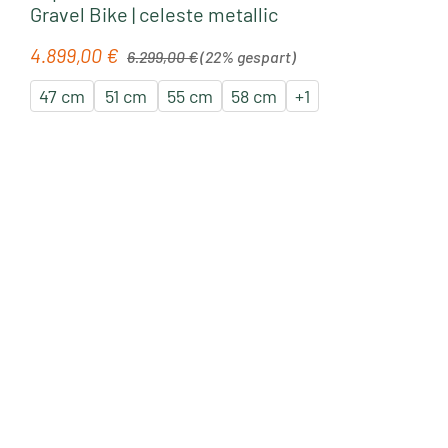
Gravel Bike | celeste metallic
Regulärer Preis:
4.899,00 €
Verkaufspreis:
6.299,00 €
(22% gespart)
47 cm
51 cm
55 cm
58 cm
+
1