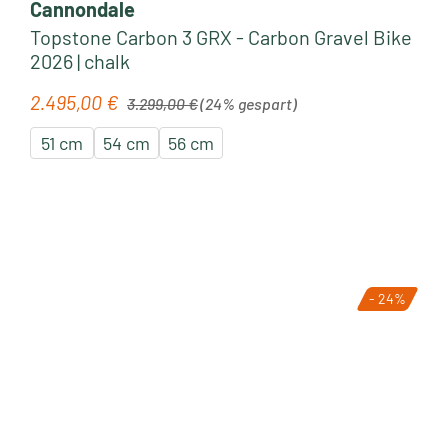
Cannondale
Topstone Carbon 3 GRX - Carbon Gravel Bike
2026 | chalk
Regulärer Preis:
2.495,00 €
Verkaufspreis:
3.299,00 €
(24% gespart)
51 cm
54 cm
56 cm
- 24%