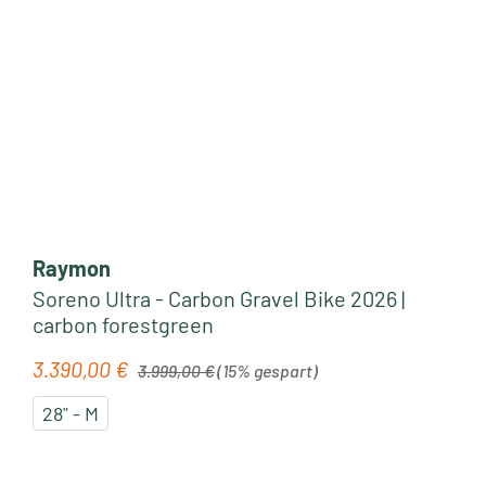
Raymon
Soreno Ultra - Carbon Gravel Bike 2026 |
carbon forestgreen
Regulärer Preis:
3.390,00 €
Verkaufspreis:
3.999,00 €
(15% gespart)
28" - M