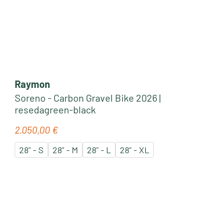
Raymon
Soreno - Carbon Gravel Bike 2026 |
resedagreen-black
2.050,00 €
Regulärer Preis:
28" - S
28" - M
28" - L
28" - XL