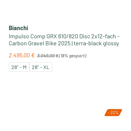
Bianchi
Impulso Comp GRX 610/820 Disc 2x12-fach -
Carbon Gravel Bike 2025 | terra-black glossy
Regulärer Preis:
2.495,00 €
Verkaufspreis:
3.049,00 €
(18% gespart)
28" - M
28" - XL
- 22%