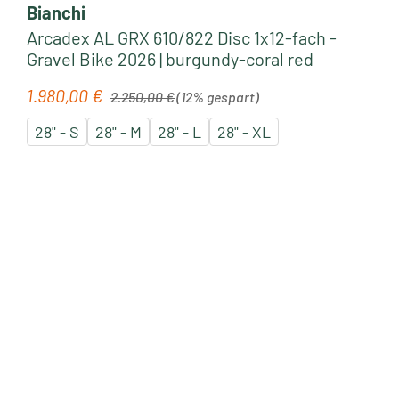
Bianchi
Arcadex AL GRX 610/822 Disc 1x12-fach -
Gravel Bike 2026 | burgundy-coral red
Regulärer Preis:
1.980,00 €
Verkaufspreis:
2.250,00 €
(12% gespart)
28" - S
28" - M
28" - L
28" - XL