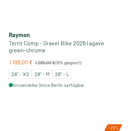
Raymon
Territ Comp - Gravel Bike 2026 | agave
green-chrome
Regulärer Preis:
1.199,00 €
Verkaufspreis:
1.299,00 €
(8% gespart)
28" - XS
28" - M
28" - L
Im nanobike Store Berlin verfügbar
- 20%