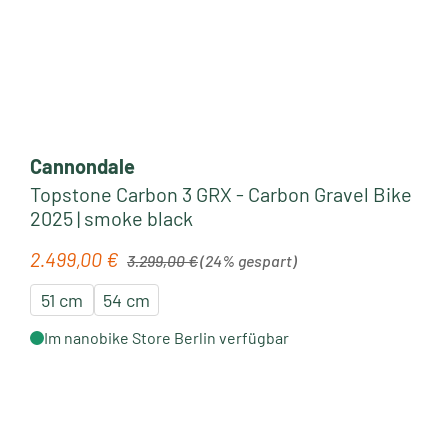
Cannondale
Topstone Carbon 3 GRX - Carbon Gravel Bike
2025 | smoke black
Regulärer Preis:
2.499,00 €
Verkaufspreis:
3.299,00 €
(24% gespart)
51 cm
54 cm
Im nanobike Store Berlin verfügbar