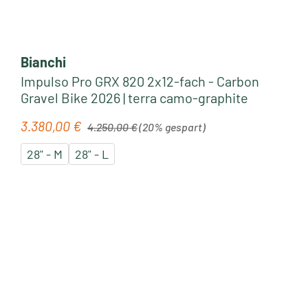
Bianchi
Impulso Pro GRX 820 2x12-fach - Carbon
Gravel Bike 2026 | terra camo-graphite
Regulärer Preis:
3.380,00 €
Verkaufspreis:
4.250,00 €
(20% gespart)
28" - M
28" - L