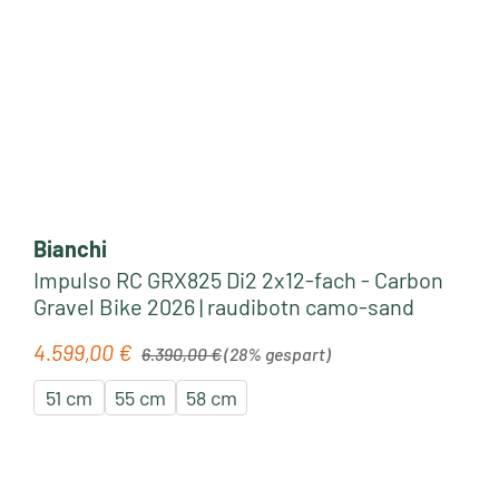
Bianchi
Impulso RC GRX825 Di2 2x12-fach - Carbon
Gravel Bike 2026 | raudibotn camo-sand
Regulärer Preis:
4.599,00 €
Verkaufspreis:
6.390,00 €
(28% gespart)
51 cm
55 cm
58 cm