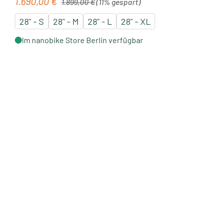
1.690,00 €
Verkaufspreis:
1.899,00 €
(11% gespart)
28" - S
28" - M
28" - L
28" - XL
Im nanobike Store Berlin verfügbar