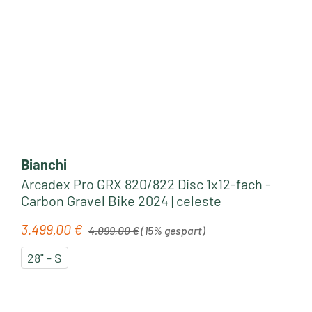
Bianchi
Arcadex Pro GRX 820/822 Disc 1x12-fach -
Carbon Gravel Bike 2024 | celeste
Regulärer Preis:
3.499,00 €
Verkaufspreis:
4.099,00 €
(15% gespart)
28" - S