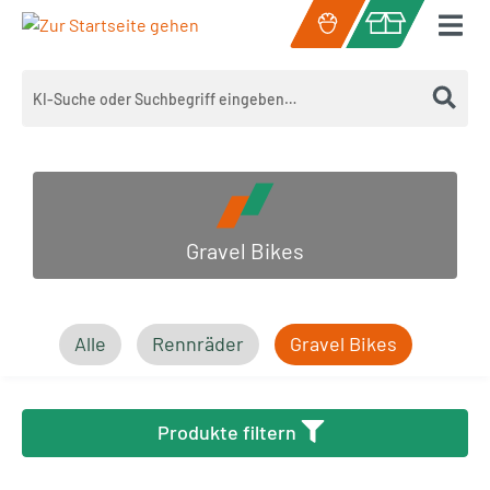
Zum Hauptinhalt springen
Warenkorb enth
Gravel Bikes
Alle
Rennräder
Gravel Bikes
Produkte filtern