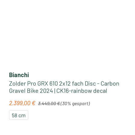
Bianchi
Zolder Pro GRX 610 2x12 fach Disc - Carbon
Gravel Bike 2024 | CK16-rainbow decal
Regulärer Preis:
2.399,00 €
Verkaufspreis:
3.449,00 €
(30% gespart)
58 cm