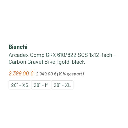
Bianchi
Arcadex Comp GRX 610/822 SGS 1x12-fach -
Carbon Gravel Bike | gold-black
Regulärer Preis:
2.399,00 €
Verkaufspreis:
2.949,00 €
(19% gespart)
28" - XS
28" - M
28" - XL