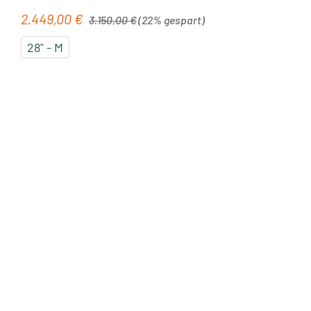
Regulärer Preis:
2.449,00 €
Verkaufspreis:
3.150,00 €
(22% gespart)
28" - M