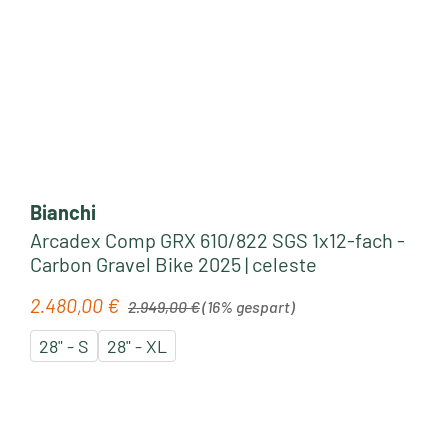
Bianchi
Arcadex Comp GRX 610/822 SGS 1x12-fach -
Carbon Gravel Bike 2025 | celeste
Regulärer Preis:
2.480,00 €
Verkaufspreis:
2.949,00 €
(16% gespart)
28" - S
28" - XL