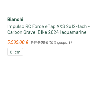
Bianchi
Impulso RC Force eTap AXS 2x12-fach -
Carbon Gravel Bike 2024 | aquamarine
Regulärer Preis:
5.999,00 €
Verkaufspreis:
6.649,00 €
(10% gespart)
61 cm