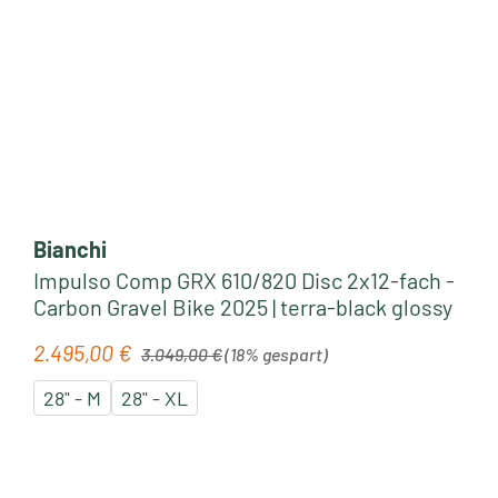
Bianchi
Impulso Comp GRX 610/820 Disc 2x12-fach -
Carbon Gravel Bike 2025 | terra-black glossy
Regulärer Preis:
2.495,00 €
Verkaufspreis:
3.049,00 €
(18% gespart)
28" - M
28" - XL