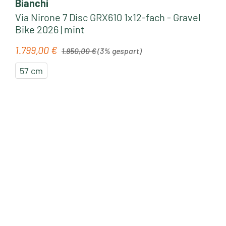
Bianchi
Via Nirone 7 Disc GRX610 1x12-fach - Gravel
Bike 2026 | mint
Regulärer Preis:
1.799,00 €
Verkaufspreis:
1.850,00 €
(3% gespart)
57 cm