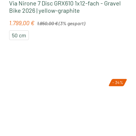
Via Nirone 7 Disc GRX610 1x12-fach - Gravel
Bike 2026 | yellow-graphite
Regulärer Preis:
1.799,00 €
Verkaufspreis:
1.850,00 €
(3% gespart)
50 cm
- 34%