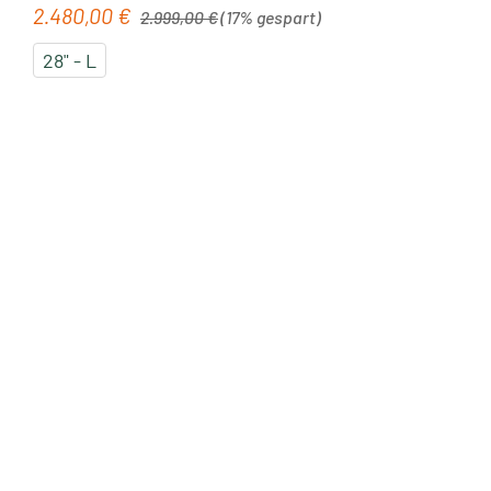
Regulärer Preis:
2.480,00 €
Verkaufspreis:
2.999,00 €
(17% gespart)
28" - L