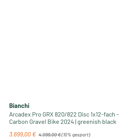
Bianchi
Arcadex Pro GRX 820/822 Disc 1x12-fach -
Carbon Gravel Bike 2024 | greenish black
Regulärer Preis:
3.699,00 €
Verkaufspreis:
4.099,00 €
(10% gespart)