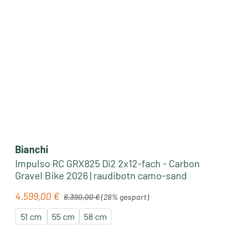
Bianchi
Impulso RC GRX825 Di2 2x12-fach - Carbon
Gravel Bike 2026 | raudibotn camo-sand
Regulärer Preis:
4.599,00 €
Verkaufspreis:
6.390,00 €
(28% gespart)
51 cm
55 cm
58 cm