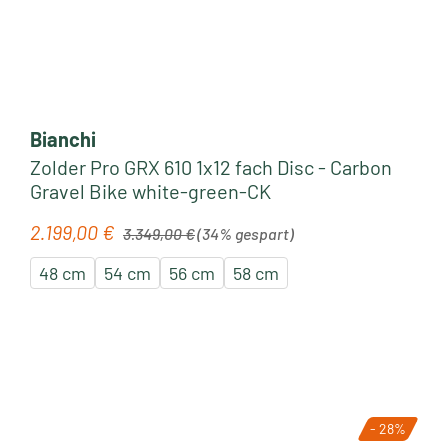
Bianchi
Zolder Pro GRX 610 1x12 fach Disc - Carbon
Gravel Bike white-green-CK
Regulärer Preis:
2.199,00 €
Verkaufspreis:
3.349,00 €
(34% gespart)
48 cm
54 cm
56 cm
58 cm
- 28%