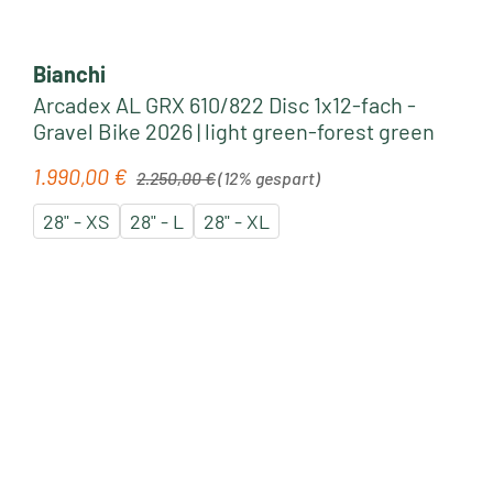
Bianchi
Arcadex AL GRX 610/822 Disc 1x12-fach -
Gravel Bike 2026 | light green-forest green
Regulärer Preis:
1.990,00 €
Verkaufspreis:
2.250,00 €
(12% gespart)
28" - XS
28" - L
28" - XL