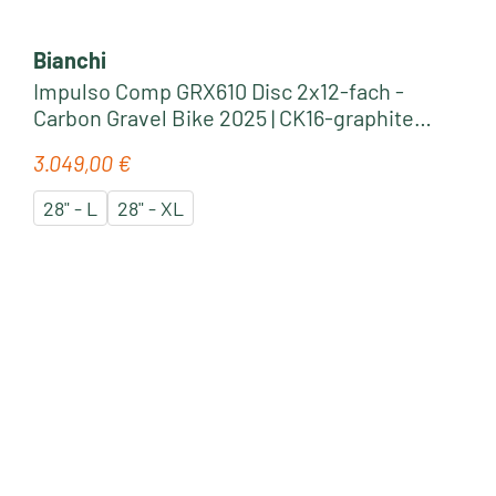
Bianchi
Impulso Comp GRX610 Disc 2x12-fach -
Carbon Gravel Bike 2025 | CK16-graphite
glossy
3.049,00 €
Regulärer Preis:
28" - L
28" - XL