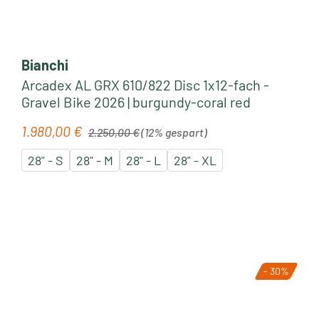
Bianchi
Arcadex AL GRX 610/822 Disc 1x12-fach -
Gravel Bike 2026 | burgundy-coral red
Regulärer Preis:
1.980,00 €
Verkaufspreis:
2.250,00 €
(12% gespart)
28" - S
28" - M
28" - L
28" - XL
- 30%