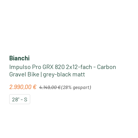
Bianchi
Impulso Pro GRX 820 2x12-fach - Carbon
Gravel Bike | grey-black matt
Regulärer Preis:
2.990,00 €
Verkaufspreis:
4.149,00 €
(28% gespart)
28" - S