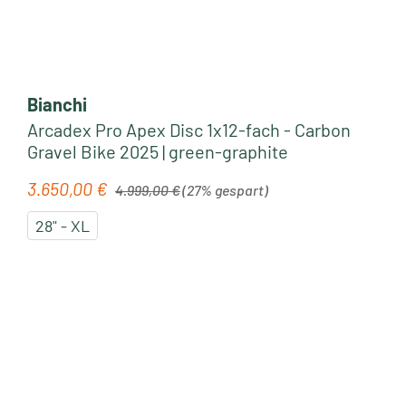
Bianchi
Arcadex Pro Apex Disc 1x12-fach - Carbon
Gravel Bike 2025 | green-graphite
Regulärer Preis:
3.650,00 €
Verkaufspreis:
4.999,00 €
(27% gespart)
28" - XL