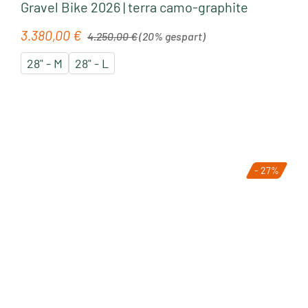
Gravel Bike 2026 | terra camo-graphite
Regulärer Preis:
3.380,00 €
Verkaufspreis:
4.250,00 €
(20% gespart)
28" - M
28" - L
- 27%