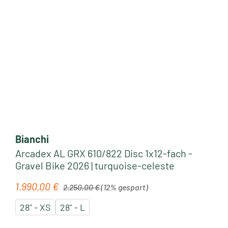
Bianchi
Arcadex AL GRX 610/822 Disc 1x12-fach -
Gravel Bike 2026 | turquoise-celeste
Regulärer Preis:
1.990,00 €
Verkaufspreis:
2.250,00 €
(12% gespart)
28" - XS
28" - L