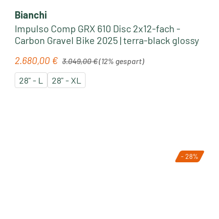
Bianchi
Impulso Comp GRX 610 Disc 2x12-fach -
Carbon Gravel Bike 2025 | terra-black glossy
Regulärer Preis:
2.680,00 €
Verkaufspreis:
3.049,00 €
(12% gespart)
28" - L
28" - XL
- 28%