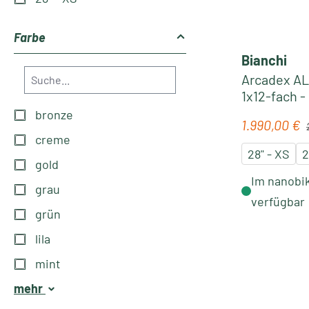
Farbe
Bianchi
Arcadex AL
1x12-fach -
turquoise-
bronze
R
1.990,00 €
Verkaufspre
creme
28" - XS
2
gold
Im nanobik
grau
verfügbar
grün
lila
mint
mehr