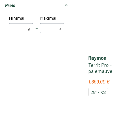
Preis
Minimal
Maximal
–
€
€
Raymon
Territ Pro -
palemauve-
1.699,00 €
Regulärer Pr
28" - XS