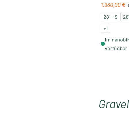
R
1.960,00 €
Verkaufspre
28" - S
28
+
1
Im nanobik
verfügbar
Gravel