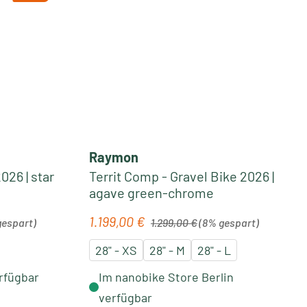
Raymon
026 | star
Territ Comp - Gravel Bike 2026 |
agave green-chrome
Regulärer Preis:
1.199,00 €
Verkaufspreis:
gespart)
1.299,00 €
(8% gespart)
28" - XS
28" - M
28" - L
rfügbar
Im nanobike Store Berlin
verfügbar