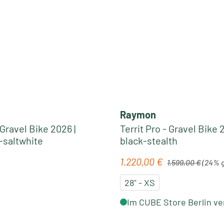
Raymon
 Gravel Bike 2026 |
Territ Pro - Gravel Bike 2
saltwhite
black-stealth
Regulärer Preis:
1.220,00 €
eis:
Verkaufspreis:
1.599,00 €
(24% 
28" - XS
Im CUBE Store Berlin ve