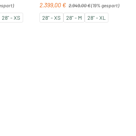
Regulärer Preis:
2.399,00 €
Verkaufspreis:
espart)
2.949,00 €
(19% gespart)
28" - XS
28" - XS
28" - M
28" - XL