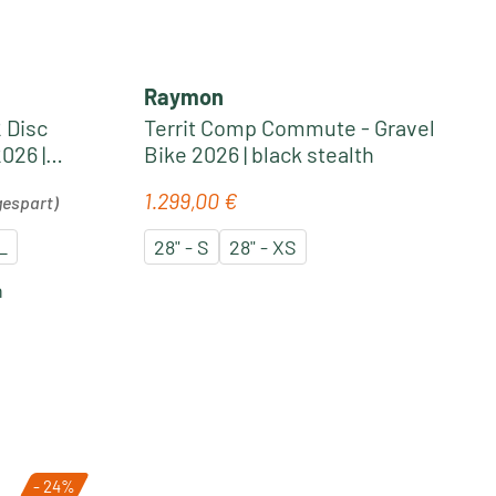
Raymon
 Disc
Territ Comp Commute - Gravel
026 |
Bike 2026 | black stealth
n
1.299,00 €
Regulärer Preis:
gespart)
L
28" - S
28" - XS
n
- 24%