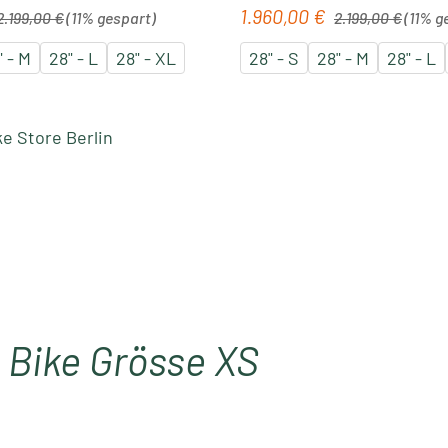
egulärer Preis:
Regulärer Preis:
1.960,00 €
is:
Verkaufspreis:
2.199,00 €
(11% gespart)
2.199,00 €
(11% g
" - M
28" - L
28" - XL
28" - S
28" - M
28" - L
e Store Berlin
 Bike Grösse XS