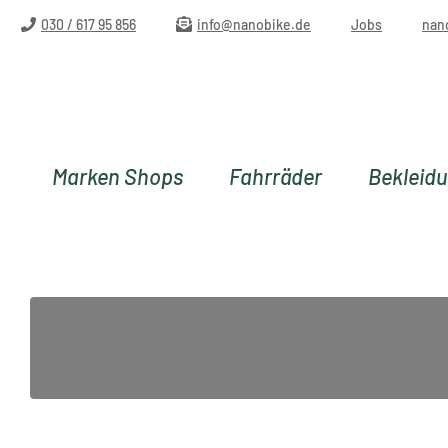
m Hauptinhalt springen
Zur Suche springen
Zur Hauptnavigation springen
030 / 617 95 856
info@nanobike.de
Jobs
nan
Marken Shops
Fahrräder
Bekleid