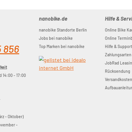
nanobike.de
Hilfe & Serv
nanobike Standorte Berlin
Online Bike Ka
Jobs bei nanobike
Online Termi
5 856
Top Marken bei nanobike
Hilfe & Suppor
Zahlungsarten
JobRad Leasi
keit
Rücksendung
d 14:00 - 17:00
Versandkoste
Aufbauanleitu
r
ärz - Oktober)
November -