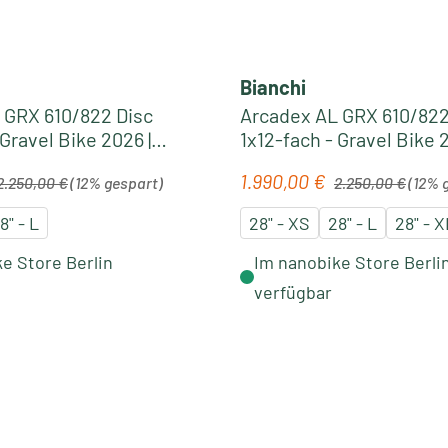
Bianchi
 GRX 610/822 Disc
Arcadex AL GRX 610/822
 Gravel Bike 2026 |
1x12-fach - Gravel Bike 2
celeste
light green-forest gree
egulärer Preis:
Regulärer Preis:
1.990,00 €
is:
Verkaufspreis:
2.250,00 €
(12% gespart)
2.250,00 €
(12% 
8" - L
28" - XS
28" - L
28" - X
e Store Berlin
Im nanobike Store Berli
verfügbar