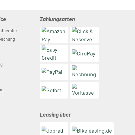
ice
Zahlungsarten
ufberater
nbuchung
t
ng
n
ng
Leasing über