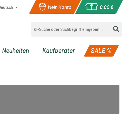
Mein Konto
0,00 €
Deutsch
Warenkorb enthä
Neuheiten
Kaufberater
SALE %