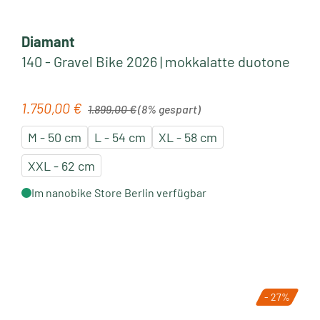
Diamant
140 - Gravel Bike 2026 | mokkalatte duotone
Regulärer Preis:
1.750,00 €
Verkaufspreis:
1.899,00 €
(8% gespart)
M - 50 cm
L - 54 cm
XL - 58 cm
XXL - 62 cm
Im nanobike Store Berlin verfügbar
- 27%