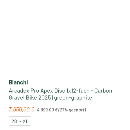
Bianchi
Arcadex Pro Apex Disc 1x12-fach - Carbon
Gravel Bike 2025 | green-graphite
Regulärer Preis:
3.650,00 €
Verkaufspreis:
4.999,00 €
(27% gespart)
28" - XL