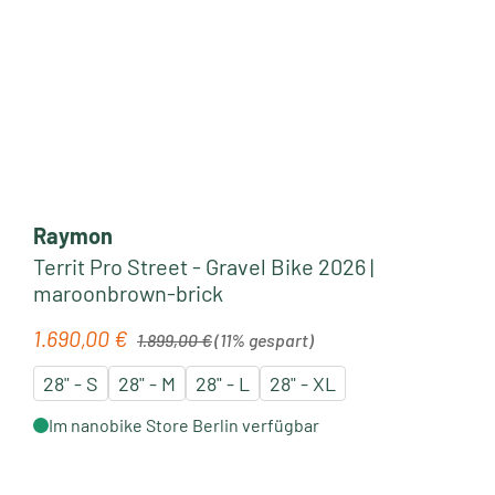
Raymon
Territ Pro Street - Gravel Bike 2026 |
maroonbrown-brick
Regulärer Preis:
1.690,00 €
Verkaufspreis:
1.899,00 €
(11% gespart)
28" - S
28" - M
28" - L
28" - XL
Im nanobike Store Berlin verfügbar