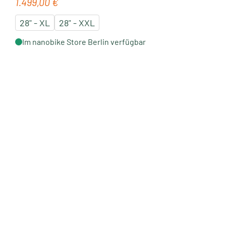
1.499,00 €
Regulärer Preis:
28" - XL
28" - XXL
Im nanobike Store Berlin verfügbar