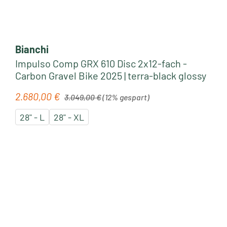
Bianchi
Impulso Comp GRX 610 Disc 2x12-fach -
Carbon Gravel Bike 2025 | terra-black glossy
Regulärer Preis:
2.680,00 €
Verkaufspreis:
3.049,00 €
(12% gespart)
28" - L
28" - XL