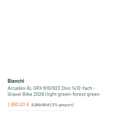
Bianchi
Arcadex AL GRX 610/822 Disc 1x12-fach -
Gravel Bike 2026 | light green-forest green
Regulärer Preis:
1.990,00 €
Verkaufspreis:
2.250,00 €
(12% gespart)