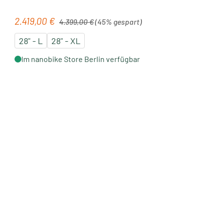
Regulärer Preis:
2.419,00 €
Verkaufspreis:
4.399,00 €
(45% gespart)
28" - L
28" - XL
Im nanobike Store Berlin verfügbar