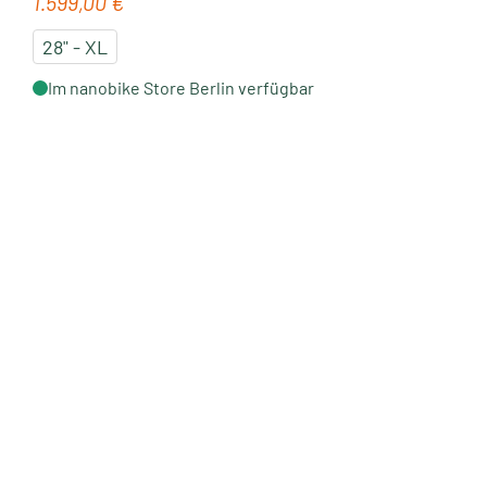
1.599,00 €
Regulärer Preis:
28" - XL
Im nanobike Store Berlin verfügbar