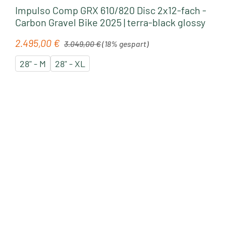
Impulso Comp GRX 610/820 Disc 2x12-fach -
Carbon Gravel Bike 2025 | terra-black glossy
Regulärer Preis:
2.495,00 €
Verkaufspreis:
3.049,00 €
(18% gespart)
28" - M
28" - XL