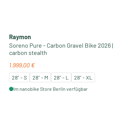
Raymon
Soreno Pure - Carbon Gravel Bike 2026 |
carbon stealth
1.999,00 €
Regulärer Preis:
28" - S
28" - M
28" - L
28" - XL
Im nanobike Store Berlin verfügbar