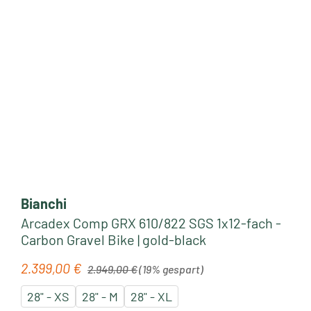
Bianchi
Arcadex Comp GRX 610/822 SGS 1x12-fach -
Carbon Gravel Bike | gold-black
Regulärer Preis:
2.399,00 €
Verkaufspreis:
2.949,00 €
(19% gespart)
28" - XS
28" - M
28" - XL