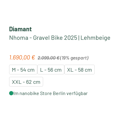
Diamant
Nhoma - Gravel Bike 2025 | Lehmbeige
Regulärer Preis:
1.690,00 €
Verkaufspreis:
2.099,00 €
(19% gespart)
M - 54 cm
L - 56 cm
XL - 58 cm
XXL - 62 cm
Im nanobike Store Berlin verfügbar