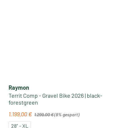
Raymon
Territ Comp - Gravel Bike 2026 | black-
forestgreen
Regulärer Preis:
1.199,00 €
Verkaufspreis:
1.299,00 €
(8% gespart)
28" - XL