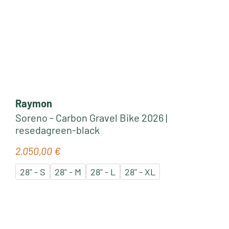
Raymon
Soreno - Carbon Gravel Bike 2026 |
resedagreen-black
2.050,00 €
Regulärer Preis:
28" - S
28" - M
28" - L
28" - XL