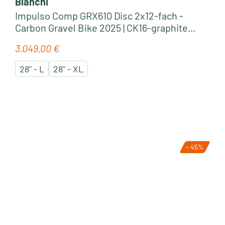
Bianchi
Impulso Comp GRX610 Disc 2x12-fach -
Carbon Gravel Bike 2025 | CK16-graphite
glossy
3.049,00 €
Regulärer Preis:
28" - L
28" - XL
- 45%