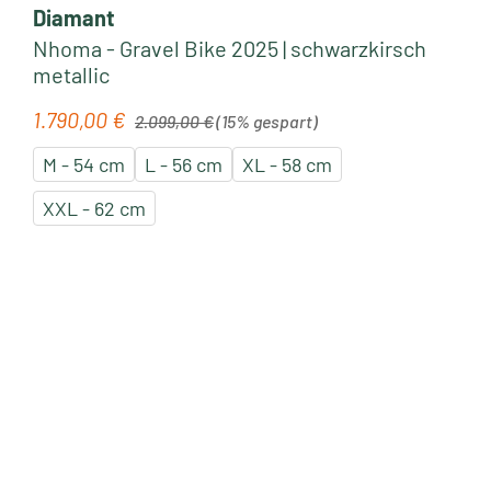
Diamant
Nhoma - Gravel Bike 2025 | schwarzkirsch
metallic
Regulärer Preis:
1.790,00 €
Verkaufspreis:
2.099,00 €
(15% gespart)
M - 54 cm
L - 56 cm
XL - 58 cm
XXL - 62 cm