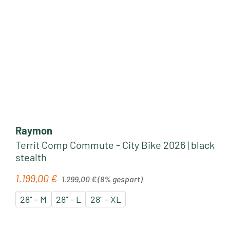
Raymon
Territ Comp Commute - City Bike 2026 | black
stealth
Regulärer Preis:
1.199,00 €
Verkaufspreis:
1.299,00 €
(8% gespart)
28" - M
28" - L
28" - XL