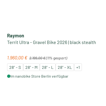
Raymon
Territ Ultra - Gravel Bike 2026 | black stealth
Regulärer Preis:
1.960,00 €
Verkaufspreis:
2.199,00 €
(11% gespart)
28" - S
28" - M
28" - L
28" - XL
+
1
Im nanobike Store Berlin verfügbar