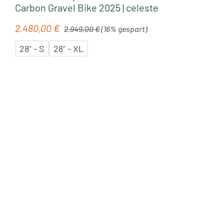
Carbon Gravel Bike 2025 | celeste
Regulärer Preis:
2.480,00 €
Verkaufspreis:
2.949,00 €
(16% gespart)
28" - S
28" - XL