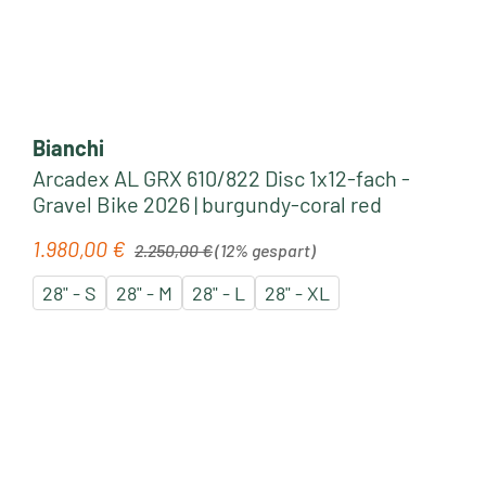
Bianchi
Arcadex AL GRX 610/822 Disc 1x12-fach -
Gravel Bike 2026 | burgundy-coral red
Regulärer Preis:
1.980,00 €
Verkaufspreis:
2.250,00 €
(12% gespart)
28" - S
28" - M
28" - L
28" - XL