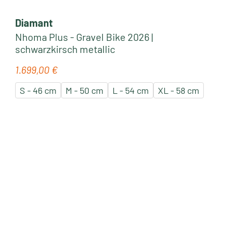
Diamant
Nhoma Plus - Gravel Bike 2026 |
schwarzkirsch metallic
1.699,00 €
Regulärer Preis:
S - 46 cm
M - 50 cm
L - 54 cm
XL - 58 cm