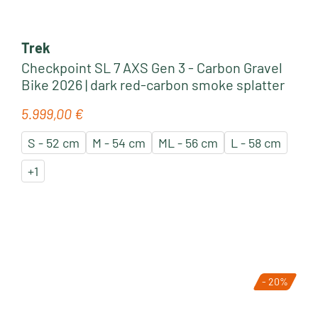
Trek
Checkpoint SL 7 AXS Gen 3 - Carbon Gravel
Bike 2026 | dark red-carbon smoke splatter
5.999,00 €
Regulärer Preis:
S - 52 cm
M - 54 cm
ML - 56 cm
L - 58 cm
+
1
- 20%