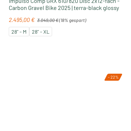
Impulso Comp GRX 610/820 Disc 2x12-fach -
Carbon Gravel Bike 2025 | terra-black glossy
Regulärer Preis:
2.495,00 €
Verkaufspreis:
3.049,00 €
(18% gespart)
28" - M
28" - XL
- 22%