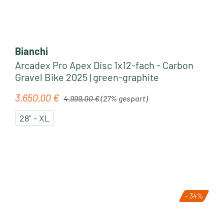
Bianchi
Arcadex Pro Apex Disc 1x12-fach - Carbon
Gravel Bike 2025 | green-graphite
Regulärer Preis:
3.650,00 €
Verkaufspreis:
4.999,00 €
(27% gespart)
28" - XL
- 34%