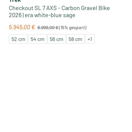
Checkout SL 7 AXS - Carbon Gravel Bike
2026 | era white-blue sage
Regulärer Preis:
5.945,00 €
Verkaufspreis:
6.999,00 €
(15% gespart)
52 cm
54 cm
56 cm
58 cm
+
1