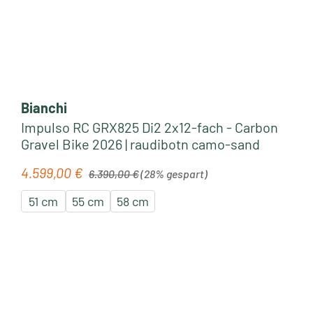
Bianchi
Impulso RC GRX825 Di2 2x12-fach - Carbon
Gravel Bike 2026 | raudibotn camo-sand
Regulärer Preis:
4.599,00 €
Verkaufspreis:
6.390,00 €
(28% gespart)
51 cm
55 cm
58 cm