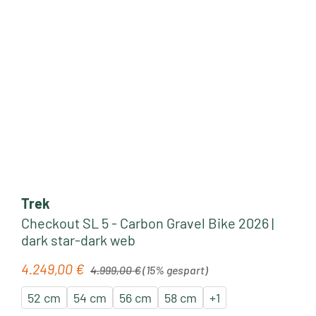
Trek
Checkout SL 5 - Carbon Gravel Bike 2026 |
dark star-dark web
Regulärer Preis:
4.249,00 €
Verkaufspreis:
4.999,00 €
(15% gespart)
52 cm
54 cm
56 cm
58 cm
+
1