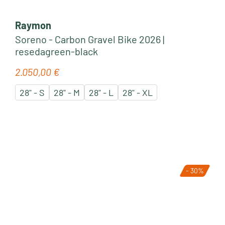
Raymon
Soreno - Carbon Gravel Bike 2026 |
resedagreen-black
2.050,00 €
Regulärer Preis:
28" - S
28" - M
28" - L
28" - XL
- 30%