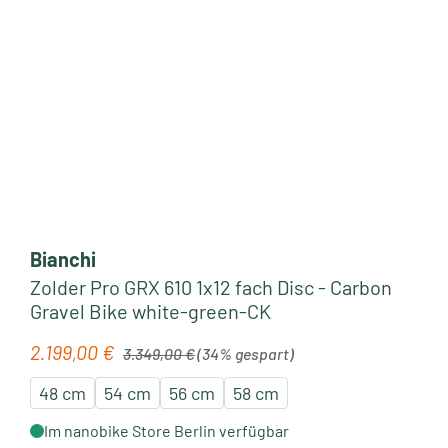
Bianchi
Zolder Pro GRX 610 1x12 fach Disc - Carbon
Gravel Bike white-green-CK
Regulärer Preis:
2.199,00 €
Verkaufspreis:
3.349,00 €
(34% gespart)
48 cm
54 cm
56 cm
58 cm
Im nanobike Store Berlin verfügbar