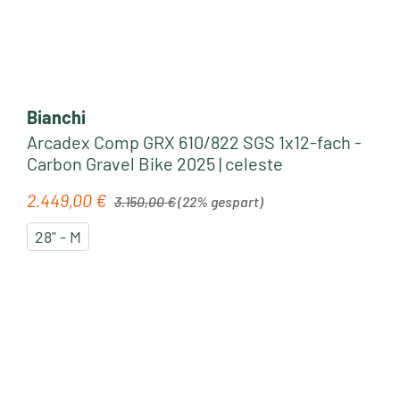
Bianchi
Arcadex Comp GRX 610/822 SGS 1x12-fach -
Carbon Gravel Bike 2025 | celeste
Regulärer Preis:
2.449,00 €
Verkaufspreis:
3.150,00 €
(22% gespart)
28" - M