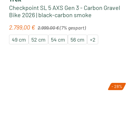
Checkpoint SL 5 AXS Gen 3 - Carbon Gravel
Bike 2026 | black-carbon smoke
Regulärer Preis:
2.799,00 €
Verkaufspreis:
2.999,00 €
(7% gespart)
49 cm
52 cm
54 cm
56 cm
+
2
- 28%