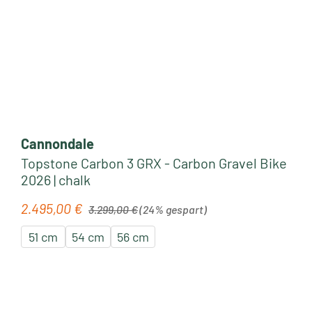
Cannondale
Topstone Carbon 3 GRX - Carbon Gravel Bike
2026 | chalk
Regulärer Preis:
2.495,00 €
Verkaufspreis:
3.299,00 €
(24% gespart)
51 cm
54 cm
56 cm