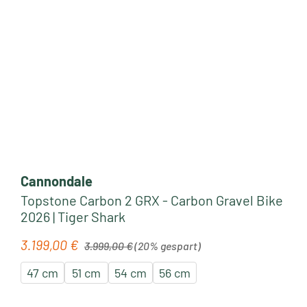
Cannondale
Topstone Carbon 2 GRX - Carbon Gravel Bike
2026 | Tiger Shark
Regulärer Preis:
3.199,00 €
Verkaufspreis:
3.999,00 €
(20% gespart)
47 cm
51 cm
54 cm
56 cm