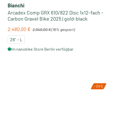
Bianchi
Arcadex Comp GRX 610/822 Disc 1x12-fach -
Carbon Gravel Bike 2025 | gold-black
Regulärer Preis:
2.480,00 €
Verkaufspreis:
2.949,00 €
(16% gespart)
28" - L
Im nanobike Store Berlin verfügbar
- 24%