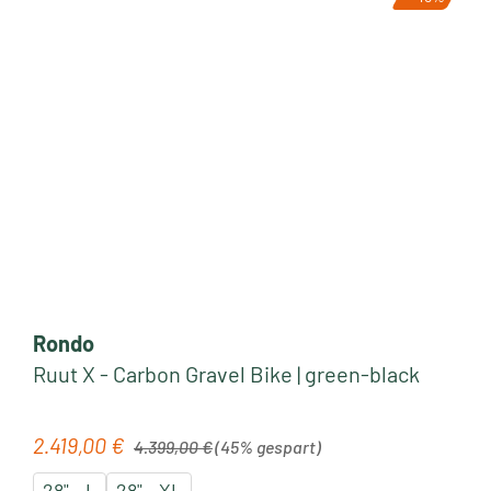
Rondo
Ruut X - Carbon Gravel Bike | green-black
Regulärer Preis:
2.419,00 €
Verkaufspreis:
4.399,00 €
(45% gespart)
28" - L
28" - XL