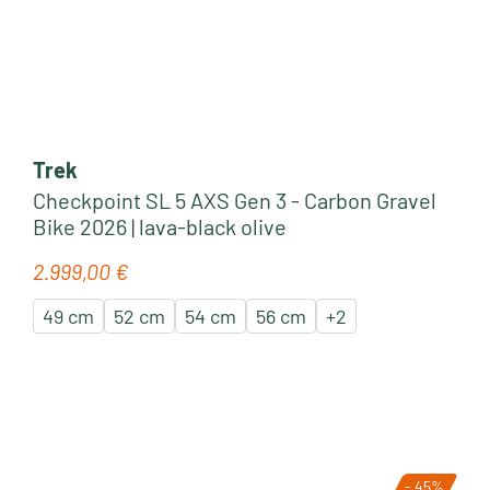
Trek
Checkpoint SL 5 AXS Gen 3 - Carbon Gravel
Bike 2026 | lava-black olive
2.999,00 €
Regulärer Preis:
49 cm
52 cm
54 cm
56 cm
+
2
- 45%