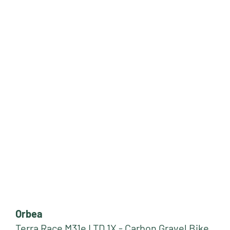
Orbea
Terra Race M31e LTD 1X - Carbon Gravel Bike