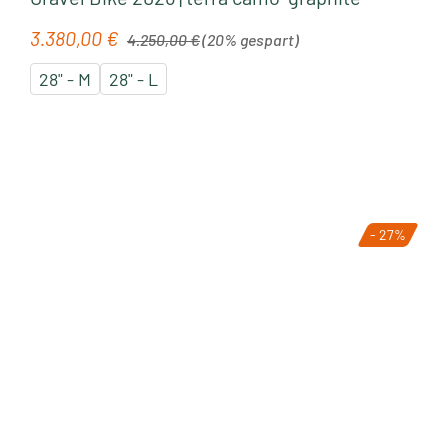
Regulärer Preis:
3.380,00 €
Verkaufspreis:
4.250,00 €
(20% gespart)
28" - M
28" - L
- 27%