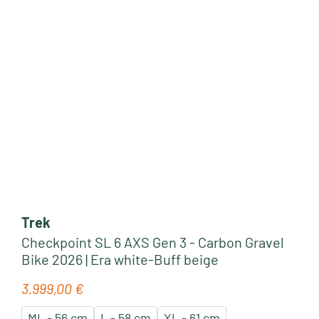
Trek
Checkpoint SL 6 AXS Gen 3 - Carbon Gravel
Bike 2026 | Era white-Buff beige
3.999,00 €
Regulärer Preis:
ML - 56 cm
L - 58 cm
XL - 61 cm