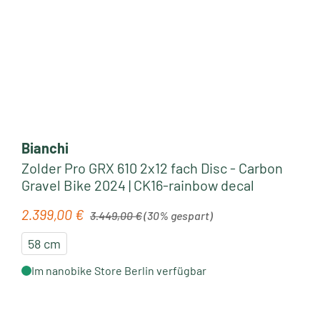
Bianchi
Zolder Pro GRX 610 2x12 fach Disc - Carbon
Gravel Bike 2024 | CK16-rainbow decal
Regulärer Preis:
2.399,00 €
Verkaufspreis:
3.449,00 €
(30% gespart)
58 cm
Im nanobike Store Berlin verfügbar