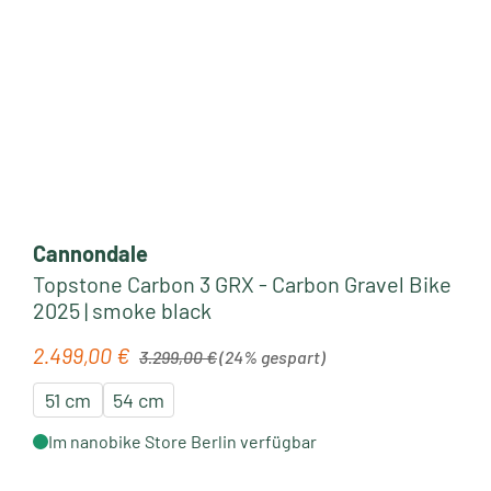
Cannondale
Topstone Carbon 3 GRX - Carbon Gravel Bike
2025 | smoke black
Regulärer Preis:
2.499,00 €
Verkaufspreis:
3.299,00 €
(24% gespart)
51 cm
54 cm
Im nanobike Store Berlin verfügbar