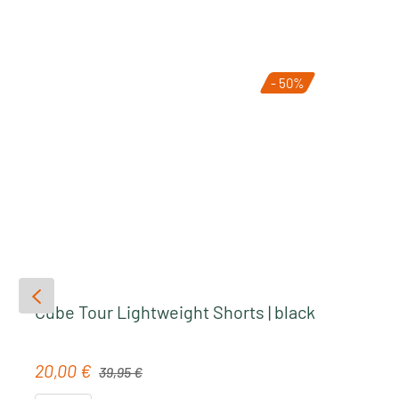
- 50%
Cube Tour Lightweight Shorts | black
Regulärer Preis:
20,00 €
Verkaufspreis:
39,95 €