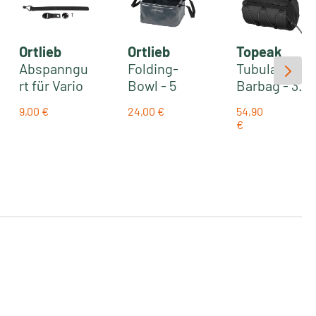
Ortlieb
Ortlieb
Topeak
Abspanngu
Folding-
Tubular
rt für Vario
Bowl - 5
Barbag - 3.8
Liter
Liter
9,00 €
24,00 €
54,90
Faltschüss
Lenkertasc
:
Regulärer Preis:
Regulärer Preis:
€
Regulärer Prei
el | asphalt
he | black