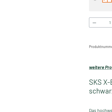
Produkt 
Produktnumme
weitere Pro
SKS X-B
schwar
Das hochwe