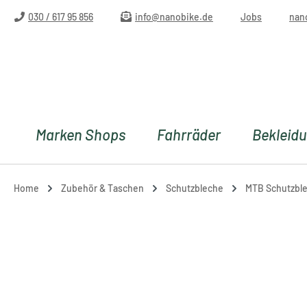
m Hauptinhalt springen
Zur Suche springen
Zur Hauptnavigation springen
030 / 617 95 856
info@nanobike.de
Jobs
nan
Marken Shops
Fahrräder
Bekleid
Home
Zubehör & Taschen
Schutzbleche
MTB Schutzbl
Bildergalerie überspringen