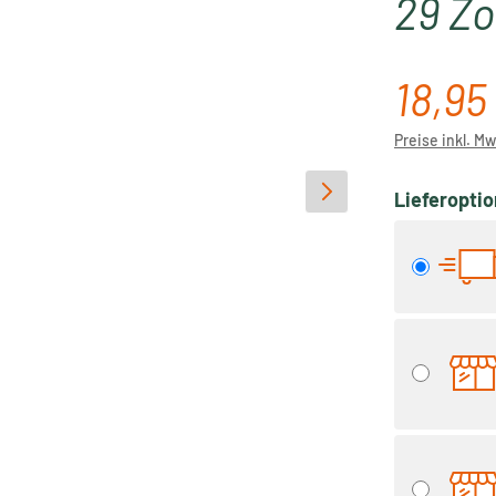
29 Zo
18,95
Verkaufspre
Preise inkl. M
Lieferopti