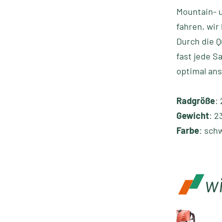
Mountain- u
fahren, wi
Durch die Q
fast jede S
optimal an
Radgröße
: 
Gewicht
: 2
Farbe
: sch
w