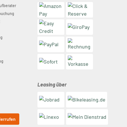
ufberater
nbuchung
t
ng
n
ng
Leasing über
derrufen