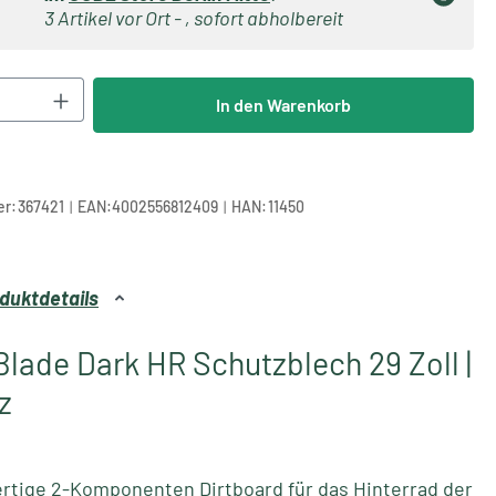
3 Artikel vor Ort - , sofort abholbereit
Anzahl: Gib den gewünschten Wert ein oder 
In den Warenkorb
|
|
r:
367421
EAN:
4002556812409
HAN:
11450
duktdetails
lade Dark HR Schutzblech 29 Zoll |
z
rtige 2-Komponenten Dirtboard für das Hinterrad der