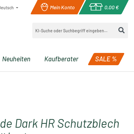
Mein Konto
0,00 €
Deutsch
Warenkorb enthä
Neuheiten
Kaufberater
SALE %
de Dark HR Schutzblech