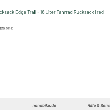
ksack Edge Trail - 16 Liter Fahrrad Rucksack | red
Regulärer Preis:
preis:
139,95 €
nanobike.de
Hilfe & Serv