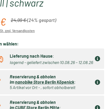
ll | schwarz
 €
is:
Regulärer Preis:
24,99 €
(24% gespart)
wSt. zzgl. Versandkosten
on wählen:
Lieferung nach Hause
:
lagernd - geliefert zwischen 10.08.26 – 12.08.26
Reservierung & abholen
im
nanobike Store Berlin Köpenick
:
5 Artikel vor Ort - , sofort abholbereit
Reservierung & abholen
im
CUBE Store Berlin Mitte
: