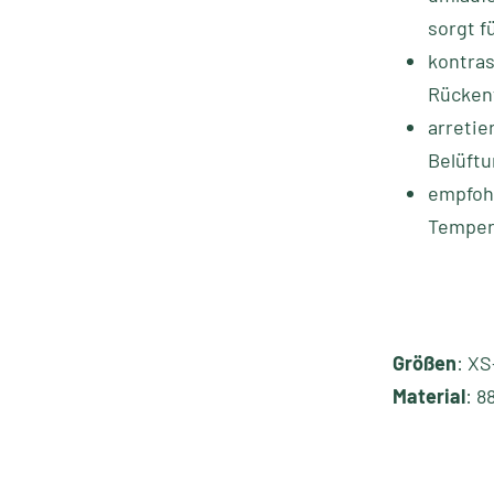
sorgt f
kontras
Rückent
arretie
Belüft
empfohl
Temper
Größen
: X
Material
: 8