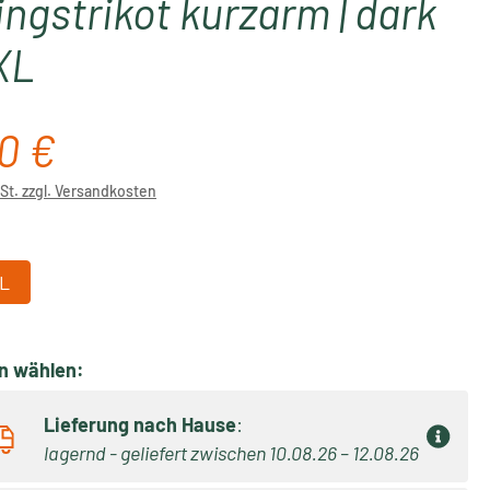
ingstrikot kurzarm | dark
XL
0 €
reis:
wSt. zzgl. Versandkosten
ählen
L
on wählen:
Lieferung nach Hause
:
lagernd - geliefert zwischen 10.08.26 – 12.08.26