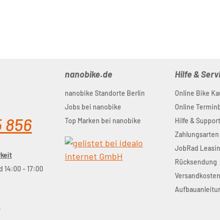
nanobike.de
Hilfe & Serv
nanobike Standorte Berlin
Online Bike Ka
Jobs bei nanobike
Online Termi
5 856
Top Marken bei nanobike
Hilfe & Suppor
Zahlungsarten
JobRad Leasi
keit
Rücksendung
d 14:00 - 17:00
Versandkoste
Aufbauanleitu
r