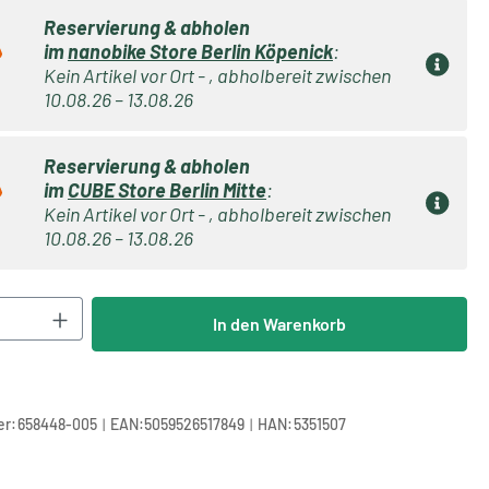
Reservierung & abholen
im
nanobike Store Berlin Köpenick
:
Kein Artikel vor Ort - , abholbereit zwischen
10.08.26 – 13.08.26
Reservierung & abholen
im
CUBE Store Berlin Mitte
:
Kein Artikel vor Ort - , abholbereit zwischen
10.08.26 – 13.08.26
Anzahl: Gib den gewünschten Wert ein oder 
In den Warenkorb
|
|
r:
658448-005
EAN:
5059526517849
HAN:
5351507