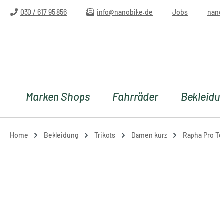
m Hauptinhalt springen
Zur Suche springen
Zur Hauptnavigation springen
030 / 617 95 856
info@nanobike.de
Jobs
nan
Marken Shops
Fahrräder
Bekleid
Home
Bekleidung
Trikots
Damen kurz
Rapha Pro T
Bildergalerie überspringen