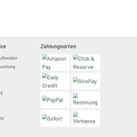
ice
Zahlungsarten
ufberater
nbuchung
t
ng
n
ng