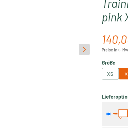
Train
pink 
140,0
Regulärer P
Preise inkl. M
ausw
Größe
XS
X
Lieferopti