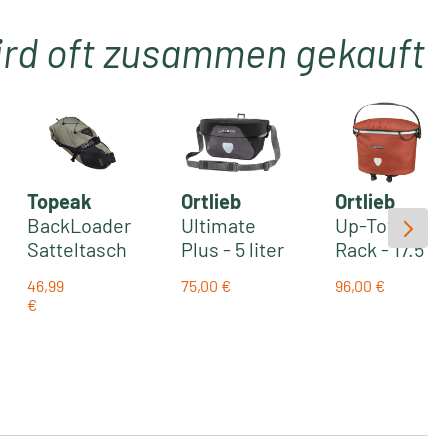
ird oft zusammen gekauft
Topeak
Ortlieb
Ortlieb
BackLoader
Ultimate
Up-Town
Satteltasch
Plus - 5 liter
Rack - 17.5
e 6 Liter |
wasserdich
Liter
46,99
75,00 €
96,00 €
green
te
wasserdich
Regulärer Preis:
Regulärer Prei
€
:
Regulärer Preis:
Lenkertasc
te
he ohne
Gepäckträg
Halterung |
erkorb |
granite-
rooibos
black