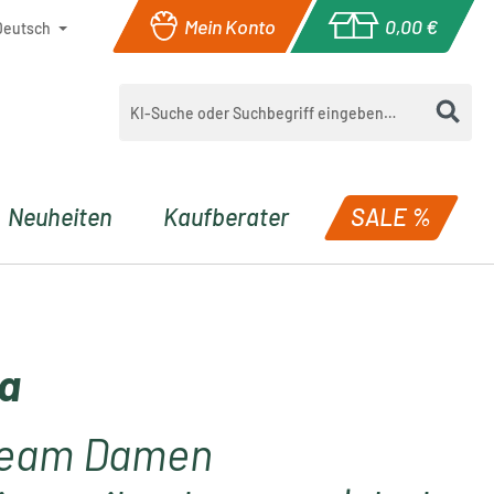
Mein Konto
0,00 €
Deutsch
Warenkorb enthä
Neuheiten
Kaufberater
SALE %
a
Team Damen