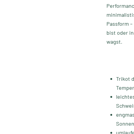
Performance
minimalisti
Passform – 
bist oder 
wagst.
Trikot 
Temper
leichte
Schweiß
engmasc
Sonnen
umlauf