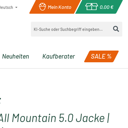
Mein Konto
0,00 €
Deutsch
Warenkorb enthä
Neuheiten
Kaufberater
SALE %
t
ll Mountain 5.0 Jacke |