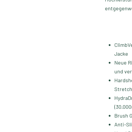
entgegenwe
ClimbVe
Jacke
Neue Ri
und ve
Hardshe
Stretch
HydraD
(30.00
Brush G
Anti-Sl