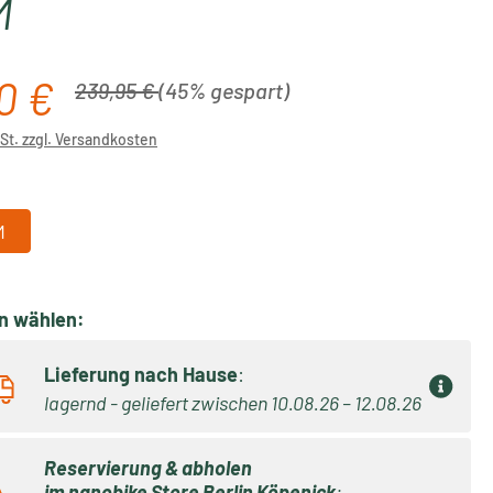
M
0 €
is:
Regulärer Preis:
239,95 €
(45% gespart)
wSt. zzgl. Versandkosten
ählen
M
on wählen:
Lieferung nach Hause
:
lagernd - geliefert zwischen 10.08.26 – 12.08.26
Reservierung & abholen
im
nanobike Store Berlin Köpenick
: