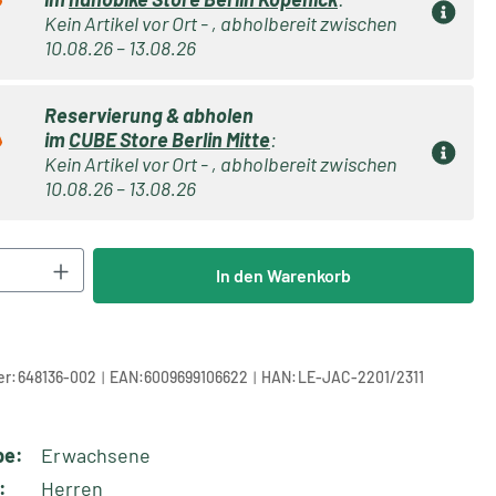
Kein Artikel vor Ort - , abholbereit zwischen
10.08.26 – 13.08.26
Reservierung & abholen
im
CUBE Store Berlin Mitte
:
Kein Artikel vor Ort - , abholbereit zwischen
10.08.26 – 13.08.26
Anzahl: Gib den gewünschten Wert ein oder 
In den Warenkorb
|
|
r:
648136-002
EAN:
6009699106622
HAN:
LE-JAC-2201/2311
pe:
Erwachsene
:
Herren