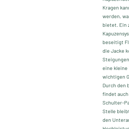
Kragen kan
werden, was
bietet. Ei
Kapuzensys
beseitigt F
die Jacke 
Steigungen
eine kleine
wichtigen G
Durch den 
findet auch
Schulter-Pa
Stelle blei
den Untera
Hochleistun