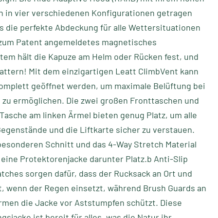
n in vier verschiedenen Konfigurationen getragen
 die perfekte Abdeckung für alle Wettersituationen
n zum Patent angemeldetes magnetisches
tem hält die Kapuze am Helm oder Rücken fest, und
lattern! Mit dem einzigartigen Leatt ClimbVent kann
komplett geöffnet werden, um maximale Belüftung bei
 zu ermöglichen. Die zwei großen Fronttaschen und
 Tasche am linken Ärmel bieten genug Platz, um alle
egenstände und die Liftkarte sicher zu verstauen.
besonderen Schnitt und das 4-Way Stretch Material
 eine Protektorenjacke darunter Platz.b Anti-Slip
tches sorgen dafür, dass der Rucksack an Ort und
bt, wenn der Regen einsetzt, während Brush Guards an
rmen die Jacke vor Aststumpfen schützt. Diese
gsjacke ist bereit für alles, was die Natur ihr