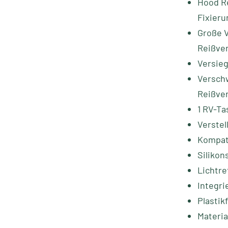
Hood Re
Fixier
Große V
Reißve
Versieg
Versch
Reißve
1 RV-T
Verstel
Kompati
Silikon
Lichtre
Integri
Plastik
Materia