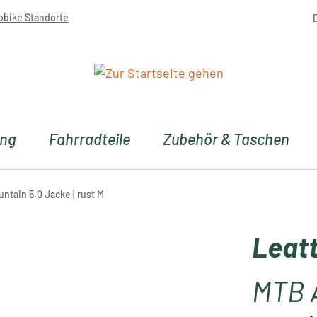
obike Standorte
ung
Fahrradteile
Zubehör & Taschen
untain 5.0 Jacke | rust M
Leat
MTB A