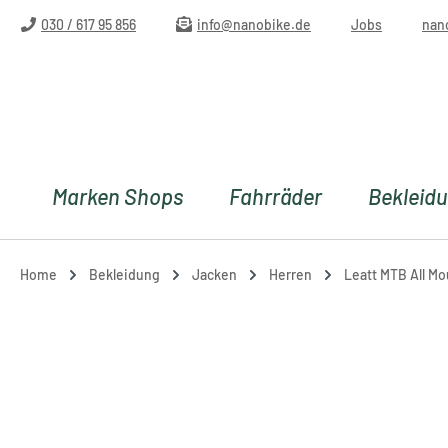
m Hauptinhalt springen
Zur Suche springen
Zur Hauptnavigation springen
030 / 617 95 856
info@nanobike.de
Jobs
nan
Marken Shops
Fahrräder
Bekleid
Home
Bekleidung
Jacken
Herren
Leatt MTB All Mo
Bildergalerie überspringen