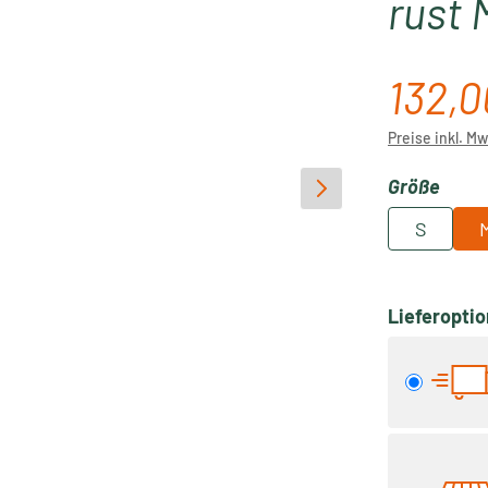
rust 
132,0
Verkaufspre
Preise inkl. M
ausw
Größe
S
Lieferopti