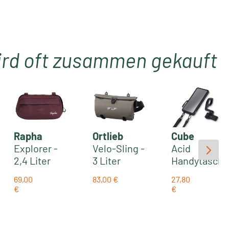
ird oft zusammen gekauft
Rapha
Ortlieb
Cube
Explorer -
Velo-Sling -
Acid
2,4 Liter
3 Liter
Handytasch
Lenkertasc
wasserdich
e Pro L inkl.
69,00
83,00 €
27,80
he | brown
te
Halterung |
:
Regulärer Preis:
€
€
Regulärer Preis:
Regulärer Prei
fudge/whit
Lenkertasc
black
e alyssum
he | dark
sand