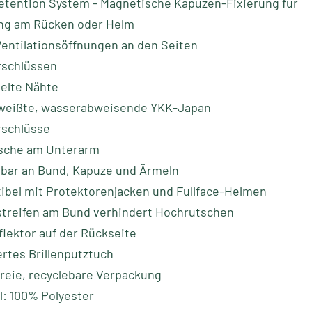
tention System - Magnetische Kapuzen-Fixierung für
ung am Rücken oder Helm
entilationsöffnungen an den Seiten
rschlüssen
elte Nähte
weißte, wasserabweisende YKK-Japan
rschlüsse
asche am Unterarm
lbar an Bund, Kapuze und Ärmeln
bel mit Protektorenjacken und Fullface-Helmen
streifen am Bund verhindert Hochrutschen
flektor auf der Rückseite
ertes Brillenputztuch
freie, recyclebare Verpackung
l: 100% Polyester