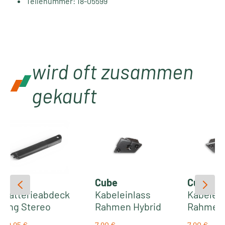
Teilenummer: 18-05599
wird oft zusammen
gekauft
Cube
Cube
Cube
Batterieabdeck
Kabeleinlass
Kabelein
ung Stereo
Rahmen Hybrid
Rahmen 
Hybrid 140 und
rechts
links
29,95 €
7,90 €
7,90 €