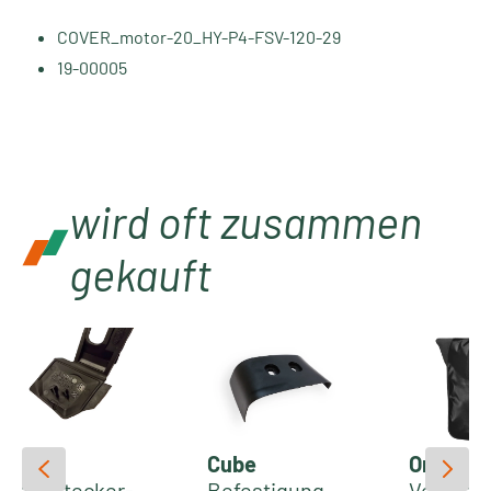
COVER_motor-20_HY-P4-FSV-120-29
19-00005
wird oft zusammen
gekauft
Cube
Cube
Ortlieb
Ladestecker-
Befestigung
Velocity 