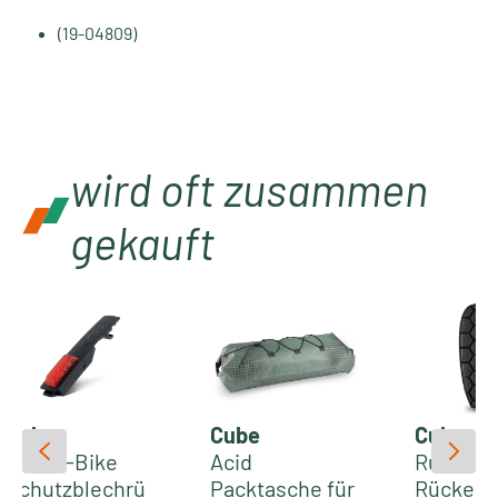
(19-04809)
wird oft zusammen
gekauft
Cube
Cube
Cube
Acid E-Bike
Acid
Rucksac
Schutzblechrü
Packtasche für
Rückenp