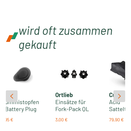
wird oft zusammen
gekauft
Cube
Ortlieb
Cube
Gummistopfen
Einsätze für
Acid
- Battery Plug
Fork-Pack QL
Sattelta
MJ 2018-2020
PACK PRO
7,95 €
3,00 €
79,90 €
(15-01006)
black
Regulärer Preis:
Regulärer Preis:
Regulärer