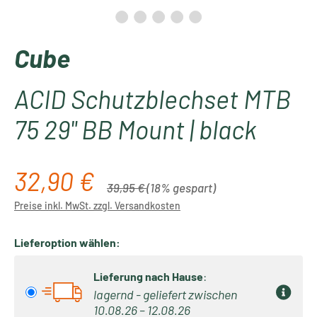
Cube
ACID Schutzblechset MTB
75 29" BB Mount | black
32,90 €
Verkaufspreis:
Regulärer Preis:
39,95 €
(18% gespart)
Preise inkl. MwSt. zzgl. Versandkosten
Lieferoption wählen:
Lieferung nach Hause
:
lagernd - geliefert zwischen
10.08.26 – 12.08.26