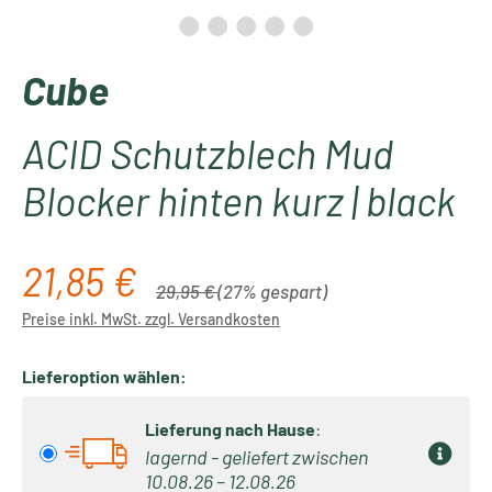
Cube
ACID Schutzblech Mud
Blocker hinten kurz | black
21,85 €
Verkaufspreis:
Regulärer Preis:
29,95 €
(27% gespart)
Preise inkl. MwSt. zzgl. Versandkosten
Lieferoption wählen:
Lieferung nach Hause
:
lagernd - geliefert zwischen
10.08.26 – 12.08.26