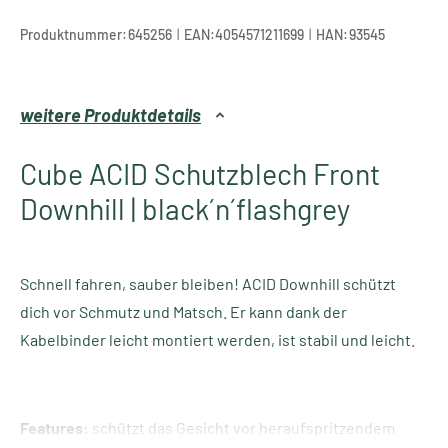
|
|
Produktnummer:
645256
EAN:
4054571211699
HAN:
93545
weitere Produktdetails
Cube ACID Schutzblech Front
Downhill | black´n´flashgrey
Schnell fahren, sauber bleiben! ACID Downhill schützt
dich vor Schmutz und Matsch. Er kann dank der
Kabelbinder leicht montiert werden, ist stabil und leicht.
Features:
schützt das Gesicht vor heraufspritzendem