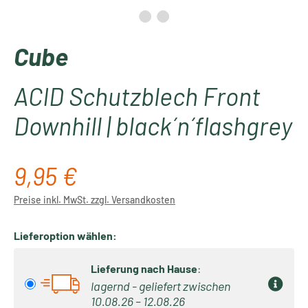
Cube
ACID Schutzblech Front
Downhill | black´n´flashgrey
9,95 €
Regulärer Preis:
Preise inkl. MwSt. zzgl. Versandkosten
Lieferoption wählen:
Lieferung nach Hause
:
lagernd - geliefert zwischen
10.08.26 – 12.08.26