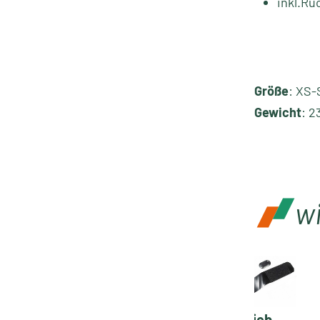
inkl.Rü
Größe
: XS-
Gewicht
: 2
w
Ortlieb
muli-cycles
Ortlieb