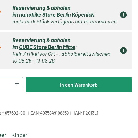
Reservierung & abholen
im
nanobike Store Berlin Köpenick
:
mehr als 5 Stück verfügbar, sofort abholbereit
Reservierung & abholen
im
CUBE Store Berlin Mitte
:
Kein Artikel vor Ort - , abholbereit zwischen
10.08.26 – 13.08.26
Anzahl: Gib den gewünschten Wert ein oder 
In den Warenkorb
|
|
r:
657602-001
EAN:
4035849108859
HAN:
112013L1
pe:
Kinder