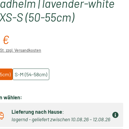
adhelm | lavender-white
XS-S (50-55cm)
 €
reis:
wSt. zzgl. Versandkosten
ählen
55cm)
S-M (54-58cm)
on wählen:
Lieferung nach Hause
:
lagernd - geliefert zwischen 10.08.26 – 12.08.26