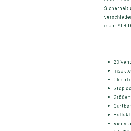
Sicherheit 
verschieden
mehr Sicht
20 Vent
Insekt
CleanTe
Steploc
Größenv
Gurtban
Reflek
Visier