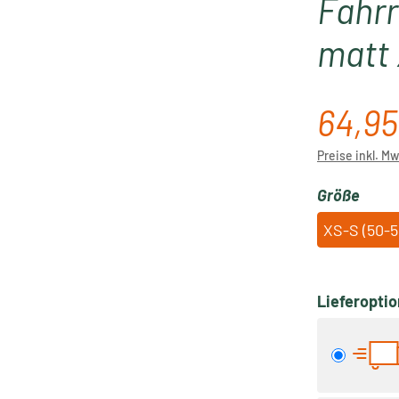
Fahrr
matt 
64,95
Regulärer P
Preise inkl. M
ausw
Größe
XS-S (50-
Lieferopti