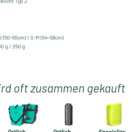
cklicht Typ J
S (50-55cm) / S-M (54-58cm)
30 g / 250 g
ird oft zusammen gekauft
Ortlieb
Ortlieb
Specialized