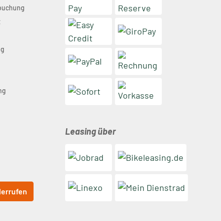
nbuchung
t
ng
n
ng
Leasing über
derrufen