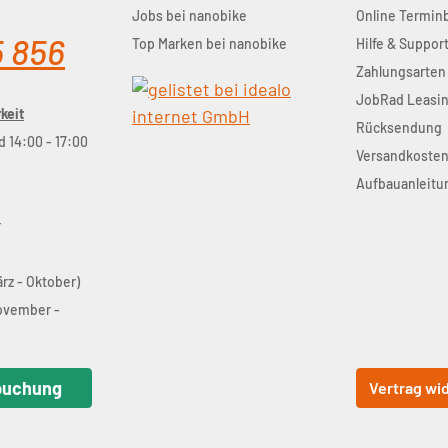
Jobs bei nanobike
Online Termi
5 856
Top Marken bei nanobike
Hilfe & Suppor
Zahlungsarten
JobRad Leasi
keit
Rücksendung
d 14:00 - 17:00
Versandkoste
Aufbauanleitu
r
ärz - Oktober)
November -
buchung
Vertrag wi