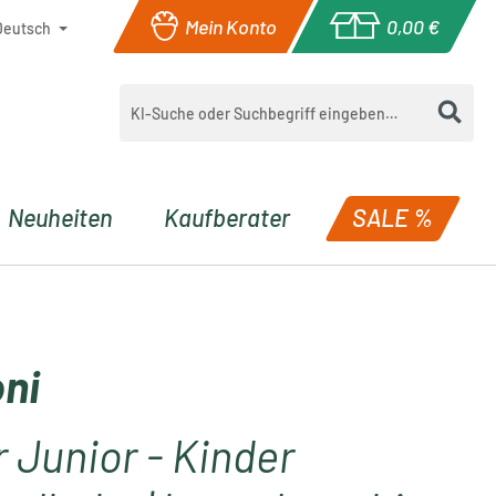
Mein Konto
0,00 €
Deutsch
Warenkorb enthä
Neuheiten
Kaufberater
SALE %
ni
 Junior - Kinder