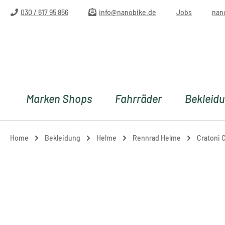
m Hauptinhalt springen
Zur Suche springen
Zur Hauptnavigation springen
030 / 617 95 856
info@nanobike.de
Jobs
nan
Marken Shops
Fahrräder
Bekleid
Home
Bekleidung
Helme
Rennrad Helme
Cratoni 
Bildergalerie überspringen