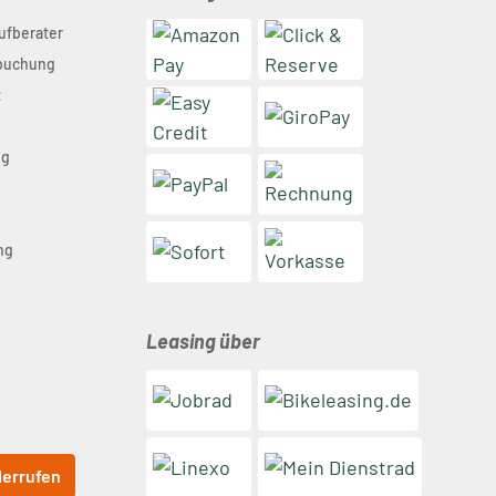
ufberater
nbuchung
t
ng
n
ng
Leasing über
derrufen