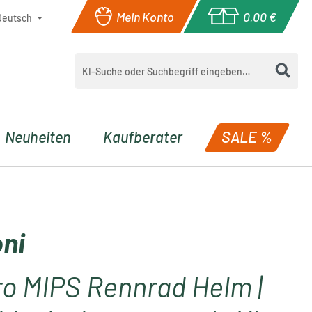
Mein Konto
0,00 €
Deutsch
Warenkorb enthä
Neuheiten
Kaufberater
SALE %
ni
o MIPS Rennrad Helm |