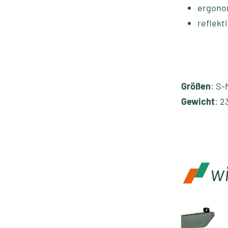
ergono
reflekt
Größen
: S-
Gewicht
: 2
w