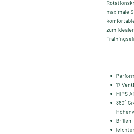
Rotationskr
maximale S
komfortabl
zum idealen
Trainingsei
Perfor
17 Vent
MIPS A
360° Gr
Höhenv
Brillen
leicht