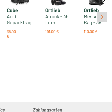
Cube
Ortlieb
Ortlieb
Acid
Atrack - 45
Messenger-
Gepäckträg
Liter
Bag - 39
erkorb 20
wasserdich
Liter
35,00
191,00 €
110,00 €
RILink |
ter
wasserdich
Regulärer Preis:
Regulärer Prei
€
:
Regulärer Preis:
black
Rucksack |
te
black
Kuriertasch
e
(Einzeltasc
he) | black
ice
Zahlungsarten