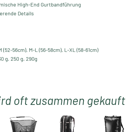
mische High-End Gurtbandführung
ierende Details
M (52-56cm), M-L (56-58cm), L-XL (58-61cm)
30 g, 250 g, 290g
ird oft zusammen gekauft