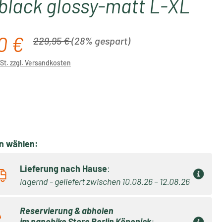
black glossy-matt L-XL
0 €
is:
Regulärer Preis:
229,95 €
(28% gespart)
wSt. zzgl. Versandkosten
ählen
on wählen:
Lieferung nach Hause
:
lagernd - geliefert zwischen 10.08.26 – 12.08.26
Reservierung & abholen
im
nanobike Store Berlin Köpenick
: