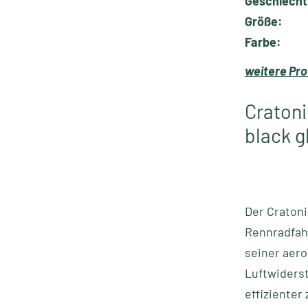
Geschlecht
Größe:
Farbe:
weitere Pro
Cratoni
black g
Der Cratoni
Rennradfahr
seiner aer
Luftwiderst
effizienter