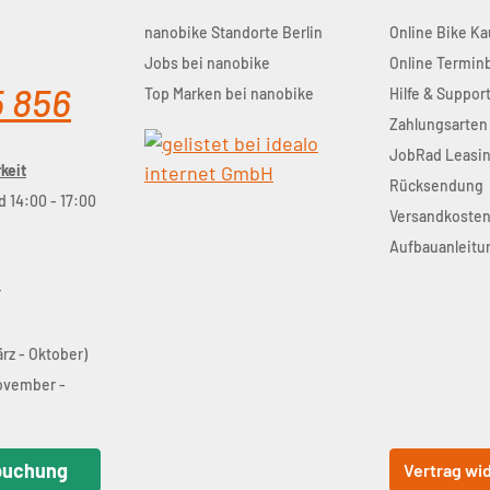
nanobike Standorte Berlin
Online Bike Ka
Jobs bei nanobike
Online Termi
5 856
Top Marken bei nanobike
Hilfe & Suppor
Zahlungsarten
JobRad Leasi
keit
Rücksendung
d 14:00 - 17:00
Versandkoste
Aufbauanleitu
r
ärz - Oktober)
November -
buchung
Vertrag wi