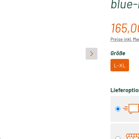
blue-
165,0
Verkaufspre
Preise inkl. M
ausw
Größe
L-XL
Lieferopti