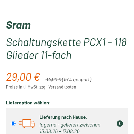
Sram
Schaltungskette PCX1 - 118
Glieder 11-fach
29,00 €
Verkaufspreis:
Regulärer Preis:
34,00 €
(15% gespart)
Preise inkl. MwSt. zzgl. Versandkosten
Lieferoption wählen:
Lieferung nach Hause
:
lagernd - geliefert zwischen
13.08.26 – 17.08.26