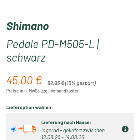
Shimano
Pedale PD-M505-L |
schwarz
45,00 €
Verkaufspreis:
Regulärer Preis:
52,95 €
(15% gespart)
Preise inkl. MwSt. zzgl. Versandkosten
Lieferoption wählen:
Lieferung nach Hause
:
lagernd - geliefert zwischen
12.08.26 – 14.08.26