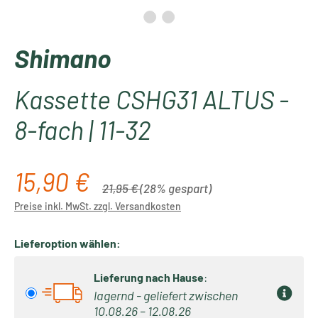
Shimano
Kassette CSHG31 ALTUS -
8-fach | 11-32
15,90 €
Verkaufspreis:
Regulärer Preis:
21,95 €
(28% gespart)
Preise inkl. MwSt. zzgl. Versandkosten
Lieferoption wählen:
Lieferung nach Hause
:
lagernd - geliefert zwischen
10.08.26 – 12.08.26