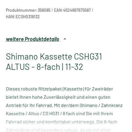
|
|
Produktnummer:
358085
EAN:
4524667675587
HAN:
ECSHG318132
weitere Produktdetails
Shimano Kassette CSHG31
ALTUS - 8-fach | 11-32
Dieses robuste Ritzelpaket (Kassette) für Zweiräder
bietet Ihnen hohe Zuverlässigkeit und einen guten
Antrieb für Ihr Fahrrad. Mit der/dem Shimano / Zahnkranz
Kassette / Altus / CS HG31 / 8 fach sind Sie mit Ihrem
Fahrrad sicher und komfortabel unterwegs. Die 8-fach
Zahnkränze sind besonders robust, da sie mit einer