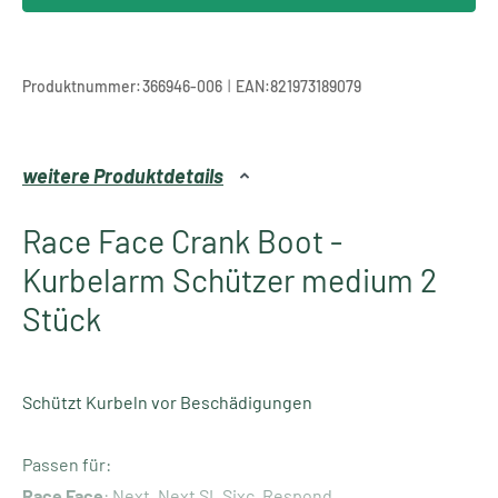
|
Produktnummer:
366946-006
EAN:
821973189079
weitere Produktdetails
Race Face Crank Boot -
Kurbelarm Schützer medium 2
Stück
Schützt Kurbeln vor Beschädigungen
Passen für:
Race
Face
: Next, Next SL Sixc, Respond