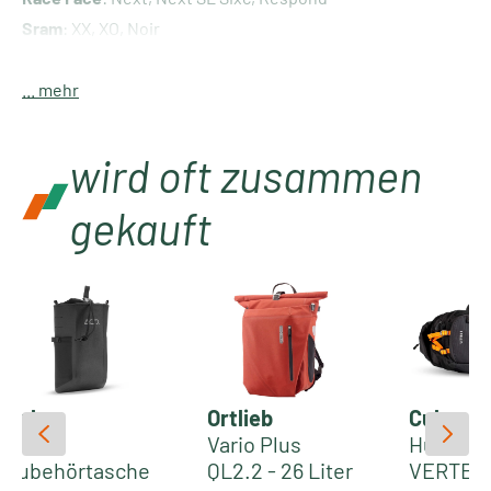
Sram
: XX, XO, Noir
FSA
: Gravity, Gravity Lite
Shimano
... mehr
: Saint
wird oft zusammen
gekauft
Cube
Ortlieb
Cube
Acid
Vario Plus
Hüfttas
Zubehörtasche
QL2.2 - 26 Liter
VERTEX 3