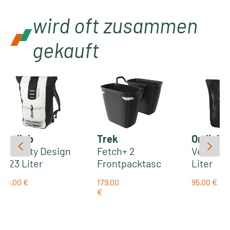
wird oft zusammen
gekauft
Ortlieb
Trek
Ortlieb
Velocity Design
Fetch+ 2
Velocity 
- 23 Liter
Frontpacktasc
Liter
wasserdichter
hen-Kit (Paar) |
wasserd
96,00 €
179,00
95,00 €
Fahrradrucksac
black
Fahrrad
Regulärer Preis:
Regulärer
€
Regulärer Preis:
k | Lake
k | black