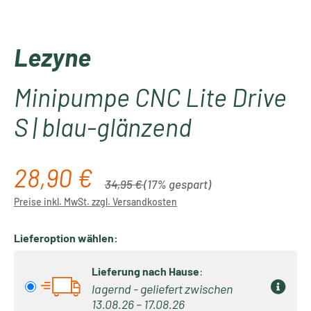
Lezyne
Minipumpe CNC Lite Drive
S | blau-glänzend
28,90 €
Verkaufspreis:
Regulärer Preis:
34,95 €
(17% gespart)
Preise inkl. MwSt. zzgl. Versandkosten
Lieferoption wählen:
Lieferung nach Hause
:
lagernd - geliefert zwischen
13.08.26 – 17.08.26