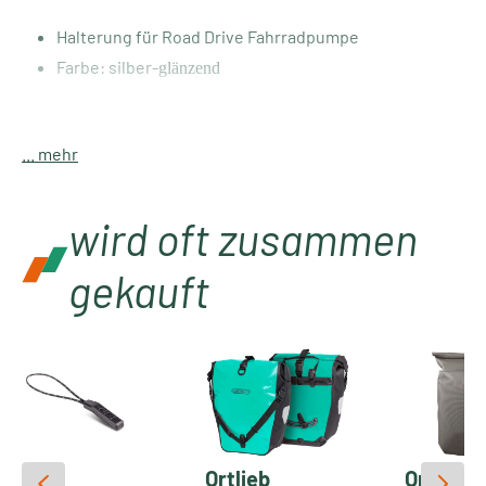
Halterung für Road Drive Fahrradpumpe
Farbe: silber-
glänzend
Im Lieferumfang enhalten:
... mehr
1 x Halterung
wird oft zusammen
1 x Schlüsselanhänger
gekauft
Cube
Ortlieb
Ortlieb