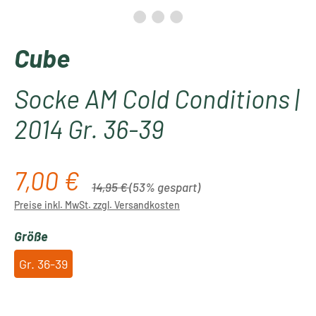
Cube
Socke AM Cold Conditions |
2014 Gr. 36-39
7,00 €
Verkaufspreis:
Regulärer Preis:
14,95 €
(53% gespart)
Preise inkl. MwSt. zzgl. Versandkosten
auswählen
Größe
Gr. 36-39