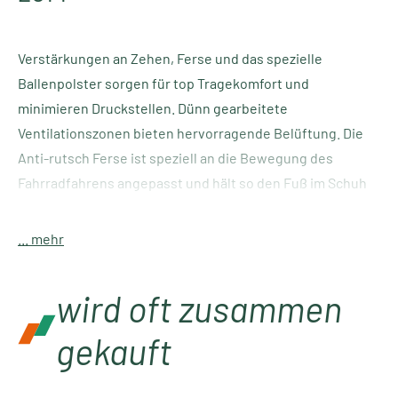
Verstärkungen an Zehen, Ferse und das spezielle
Ballenpolster sorgen für top Tragekomfort und
minimieren Druckstellen. Dünn gearbeitete
Ventilationszonen bieten hervorragende Belüftung. Die
Anti-rutsch Ferse ist speziell an die Bewegung des
Fahrradfahrens angepasst und hält so den Fuß im Schuh
in Idealposition.
... mehr
Farbe:
schwarz/rot/weiß/anthrazit
Features:
wird oft zusammen
Verhindert Blasenbildung
Spezialpolster an Ferse, Ballen, Rist
gekauft
ergonomischer Schnitt
Anti-Rutsch-System an der Ferse