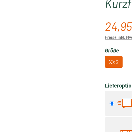
Kurzf
24,95
Regulärer P
Preise inkl. M
ausw
Größe
XXS
Lieferopti