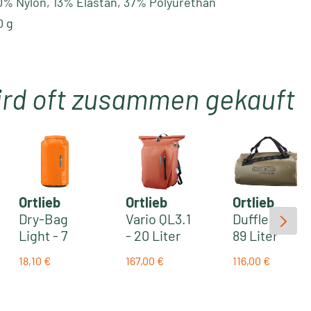
0% Nylon, 13% Elastan, 37% Polyurethan
 g
ird oft zusammen gekauft
Ortlieb
Ortlieb
Ortlieb
Dry-Bag
Vario QL3.1
Duffle RC -
Light - 7
- 20 Liter
89 Liter
liter
wasserdich
wasserdich
18,10 €
167,00 €
116,00 €
Packsack |
ter
te
Regulärer Preis:
Regulärer Preis:
Regulärer Prei
:
orange
Rucksack-
Reisetasch
Fahrradtasc
e | olive