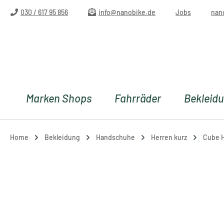
m Hauptinhalt springen
Zur Suche springen
Zur Hauptnavigation springen
030 / 617 95 856
info@nanobike.de
Jobs
nan
Marken Shops
Fahrräder
Bekleid
Home
Bekleidung
Handschuhe
Herren kurz
Cube H
Bildergalerie überspringen