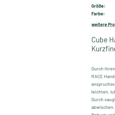
Größe:
Farbe:
weitere Pro
Cube H
Kurzfin
Durch ihren
RACE Hands
anspruchsvo
leichten, 
Durch saug
abwischen. 
Robust und