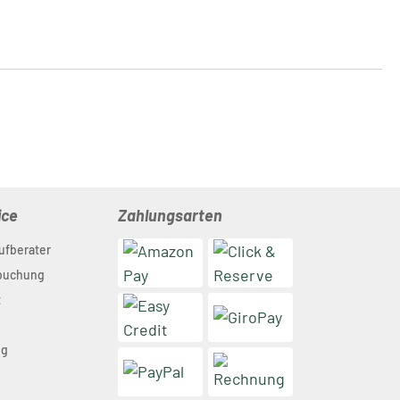
he mit
Rastknöpfe
n | rooibos
ice
Zahlungsarten
ufberater
nbuchung
t
ng
n