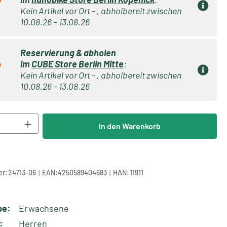
Kein Artikel vor Ort - , abholbereit zwischen
10.08.26 – 13.08.26
Reservierung & abholen
im
CUBE Store Berlin Mitte
:
Kein Artikel vor Ort - , abholbereit zwischen
10.08.26 – 13.08.26
Anzahl: Gib den gewünschten Wert ein oder 
In den Warenkorb
|
|
r:
24713-06
EAN:
4250589404683
HAN:
11911
pe:
Erwachsene
:
Herren