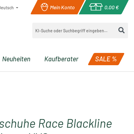
Mein Konto
0,00 €
Deutsch
Warenkorb enthä
Neuheiten
Kaufberater
SALE %
schuhe Race Blackline