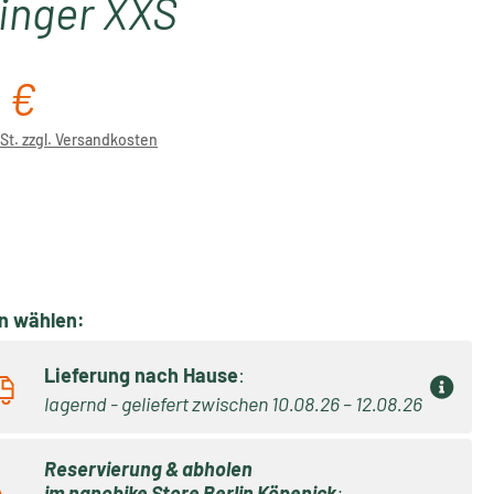
inger XXS
 €
reis:
wSt. zzgl. Versandkosten
ählen
on wählen:
Lieferung nach Hause
:
lagernd - geliefert zwischen 10.08.26 – 12.08.26
Reservierung & abholen
im
nanobike Store Berlin Köpenick
: