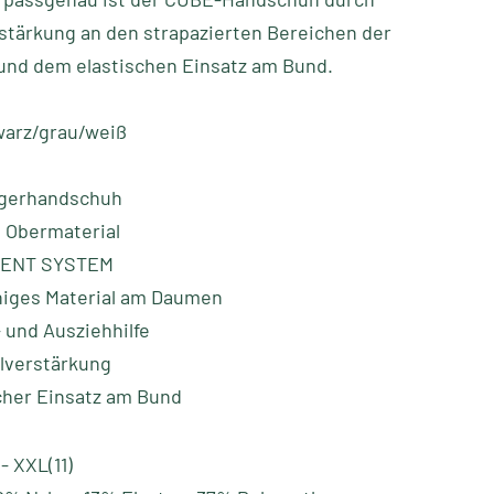
stärkung an den strapazierten Bereichen der
und dem elastischen Einsatz am Bund.
warz/grau/weiß
ngerhandschuh
s Obermaterial
VENT SYSTEM
higes Material am Daumen
 und Ausziehhilfe
lverstärkung
cher Einsatz am Bund
- XXL(11)