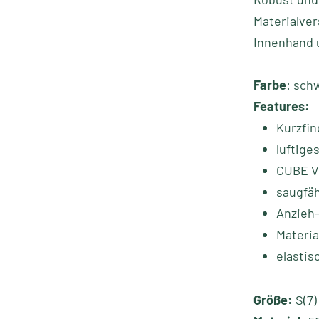
Materialver
Innenhand 
Farbe
: sch
Features:
Kurzfi
luftige
CUBE 
saugfä
Anzieh-
Materia
elastis
Größe:
S(7) 