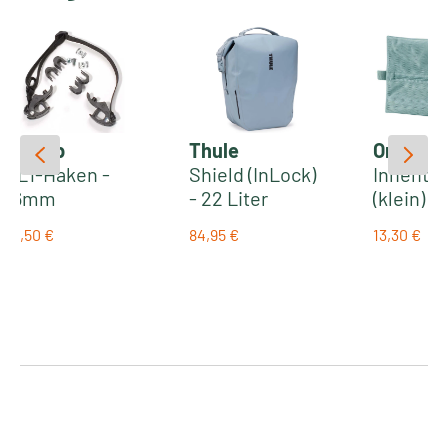
Ortlieb
Thule
Ortlieb
QL1-Haken -
Shield (InLock)
Innenta
16mm
- 22 Liter
(klein) fü
wasserdichte
Handleb
12,50 €
84,95 €
13,30 €
Gepäckträgerta
Pack QR |
Regulärer Preis:
Regulärer Preis:
Regulärer
sche mit
Schloss
(Einzeltasche) |
blau