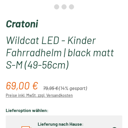
Cratoni
Wildcat LED - Kinder
Fahrradhelm | black matt
S-M (49-56cm)
69,00 €
Verkaufspreis:
Regulärer Preis:
79,95 €
(14% gespart)
Preise inkl. MwSt. zzgl. Versandkosten
Lieferoption wählen:
Lieferung nach Hause
: