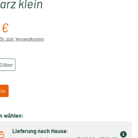
rz klein
 €
reis:
wSt. zzgl. Versandkosten
ählen
Silber
ählen
ein
on wählen:
Lieferung nach Hause
: