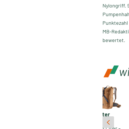
Nylongriff.
Pumpenhalte
Punktezahl 
MB-Redakti
bewertet.
w
Ortlieb
Ortlieb
Deuter
Dry-Bag
Trinkkappe |
Amager
Light Valve
schwarz
25+5 Liter -