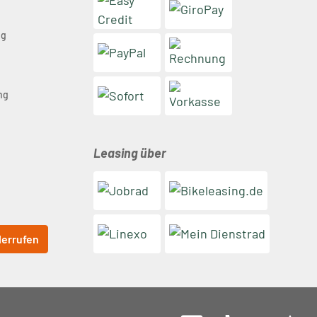
ng
n
ng
Leasing über
derrufen