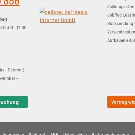
5 856
Zahlungsarten
JobRad Leasi
keit
Rücksendung
d 14:00 - 17:00
Versandkoste
Aufbauanleitu
r
ärz - Oktober)
November -
buchung
Vertrag wi
Impressum
Widerruf
AGB
Datenschutz
Batterieentsorgung