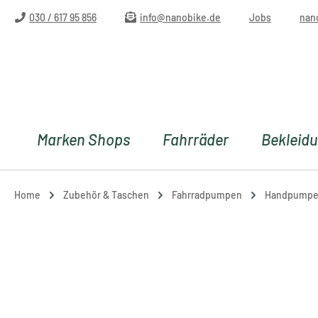
m Hauptinhalt springen
Zur Suche springen
Zur Hauptnavigation springen
030 / 617 95 856
info@nanobike.de
Jobs
nan
Marken Shops
Fahrräder
Bekleid
Home
Zubehör & Taschen
Fahrradpumpen
Handpump
Bildergalerie überspringen