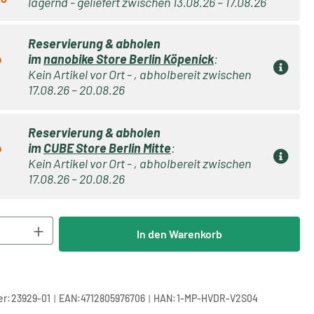
lagernd - geliefert zwischen 13.08.26 – 17.08.26
Reservierung & abholen
im
nanobike Store Berlin Köpenick
:
Kein Artikel vor Ort - , abholbereit zwischen
17.08.26 – 20.08.26
Reservierung & abholen
im
CUBE Store Berlin Mitte
:
Kein Artikel vor Ort - , abholbereit zwischen
17.08.26 – 20.08.26
Anzahl: Gib den gewünschten Wert ein oder 
In den Warenkorb
|
|
r:
23929-01
EAN:
4712805976706
HAN:
1-MP-HVDR-V2S04