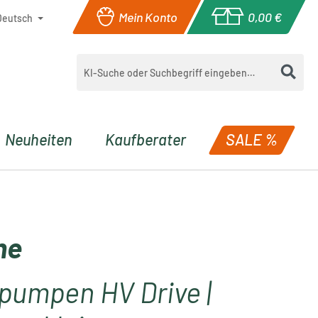
Mein Konto
0,00 €
Deutsch
Warenkorb enthä
Neuheiten
Kaufberater
SALE %
ne
pumpen HV Drive |