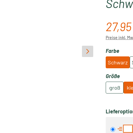
Schwa
27,95
Regulärer P
Preise inkl. M
ausw
Farbe
Schwarz
ausw
Größe
groß
kl
Lieferopti