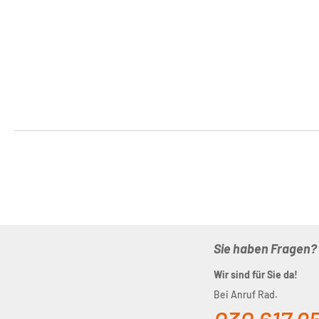
Liter |
57,90
bronze-
€
Regulärer Preis:
schwarz
Sie haben Fragen?
Wir sind für Sie da!
Bei Anruf Rad.