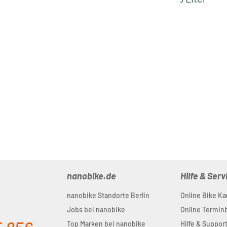
- 22 Liter
Fahrrad
26,00 €
2,99 €
119,0
Packsack |
Rucksack |
Regulärer Preis:
Regulärer Preis:
0 €
Regulärer Preis
black
almond
nanobike.de
Hilfe & Serv
nanobike Standorte Berlin
Online Bike Ka
Jobs bei nanobike
Online Termi
Top Marken bei nanobike
Hilfe & Suppor