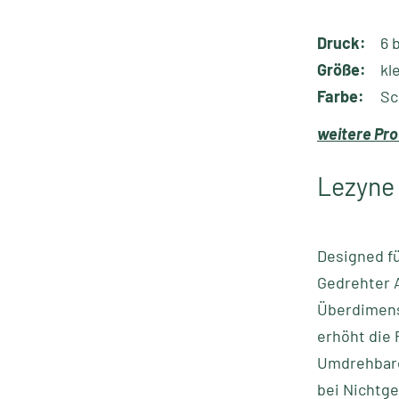
Druck:
6 b
Größe:
kl
Farbe:
Sc
weitere Pro
Lezyne
Designed f
Gedrehter 
Überdimens
erhöht die 
Umdrehbare
bei Nichtge